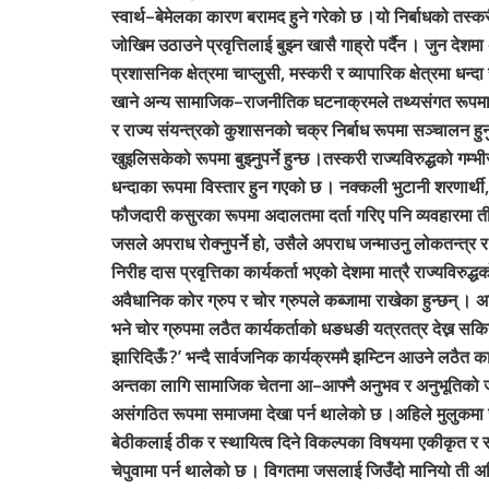
स्वार्थ–बेमेलका कारण बरामद हुने गरेको छ ।यो निर्बाधको तस्कर
जोखिम उठाउने प्रवृत्तिलाई बुझ्न खासै गाह्रो पर्दैन । जुन देशमा
प्रशासनिक क्षेत्रमा चाप्लुसी, मस्करी र व्यापारिक क्षेत्रमा धन
खाने अन्य सामाजिक–राजनीतिक घटनाक्रमले तथ्यसंगत रूपमा गर्छ
र राज्य संयन्त्रको कुशासनको चक्र निर्बाध रूपमा सञ्चालन ह
खुइलिसकेको रूपमा बुझ्नुपर्ने हुन्छ ।तस्करी राज्यविरुद्धको ग
धन्दाका रूपमा विस्तार हुन गएको छ । नक्कली भुटानी शरणार्थ
फौजदारी कसुरका रूपमा अदालतमा दर्ता गरिए पनि व्यवहारमा
जसले अपराध रोक्नुपर्ने हो, उसैले अपराध जन्माउनु लोकतन्त्र 
निरीह दास प्रवृत्तिका कार्यकर्ता भएको देशमा मात्रै राज्यविरुद्
अवैधानिक कोर ग्रुप र चोर ग्रुपले कब्जामा राखेका हुन्छन् । अ
भने चोर ग्रुपमा लठैत कार्यकर्ताको धङधङी यत्रतत्र देख्न सकिन्छ 
झारिदिऊँ ?’ भन्दै सार्वजनिक कार्यक्रममै झम्टिन आउने लठैत का
अन्तका लागि सामाजिक चेतना आ–आफ्नै अनुभव र अनुभूतिको जगम
असंगठित रूपमा समाजमा देखा पर्न थालेको छ ।अहिले मुलुकमा
बेठीकलाई ठीक र स्थायित्व दिने विकल्पका विषयमा एकीकृत र सं
चेपुवामा पर्न थालेको छ । विगतमा जसलाई जिउँदो मानियो ती अहिले