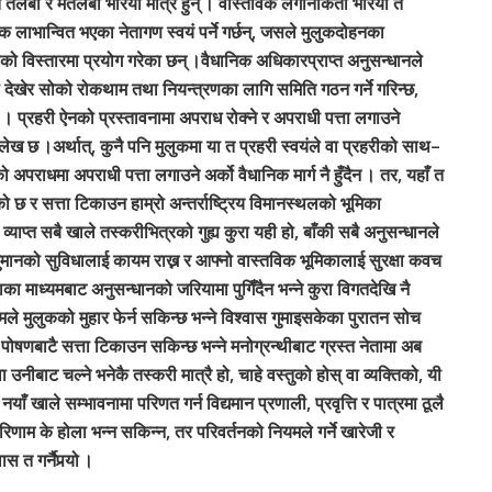
 त तलबी र मतलबी भरिया मात्रै हुन् । वास्तविक लगानीकर्ता भरिया त
ाभान्वित भएका नेतागण स्वयं पर्ने गर्छन्, जसले मुलुकदोहनका
ो विस्तारमा प्रयोग गरेका छन् ।वैधानिक अधिकारप्राप्त अनुसन्धानले
देखेर सोको रोकथाम तथा नियन्त्रणका लागि समिति गठन गर्ने गरिन्छ,
प्रहरी ऐनको प्रस्तावनामा अपराध रोक्ने र अपराधी पत्ता लगाउने
लेख छ ।अर्थात्, कुनै पनि मुलुकमा या त प्रहरी स्वयंले वा प्रहरीको साथ–
ो अपराधमा अपराधी पत्ता लगाउने अर्को वैधानिक मार्ग नै हुँदैन । तर, यहाँ त
ो छ र सत्ता टिकाउन हाम्रो अन्तर्राष्ट्रिय विमानस्थलको भूमिका
्याप्त सबै खाले तस्करीभित्रको गुह्य कुरा यही हो, बाँकी सबै अनुसन्धानले
ुमानको सुविधालाई कायम राख्न र आफ्नो वास्तविक भूमिकालाई सुरक्षा कवच
 माध्यमबाट अनुसन्धानको जरियामा पुगिँदैन भन्ने कुरा विगतदेखि नै
मले मुलुकको मुहार फेर्न सकिन्छ भन्ने विश्वास गुमाइसकेका पुरातन सोच
पोषणबाटै सत्ता टिकाउन सकिन्छ भन्ने मनोग्रन्थीबाट ग्रस्त नेतामा अब
नीबाट चल्ने भनेकै तस्करी मात्रै हो, चाहे वस्तुको होस् वा व्यक्तिको, यी
नयाँ खाले सम्भावनामा परिणत गर्न विद्यमान प्रणाली, प्रवृत्ति र पात्रमा ठूलै
रिणाम के होला भन्न सकिन्न, तर परिवर्तनको नियमले गर्ने खारेजी र
 त गर्नैपर्‍यो ।