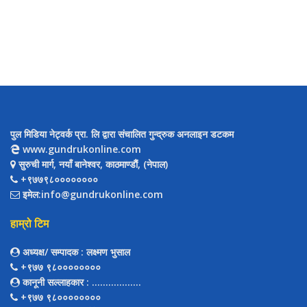
पुल मिडिया नेट्वर्क प्रा. लि द्वारा संचालित गुन्द्रुक अनलाइन डटकम
www.gundrukonline.com
सुरुची मार्ग, नयाँ बानेश्वर, काठमाण्डौैं, (नेपाल)
+९७७९८००००००००
इमेल:info@gundrukonline.com
हाम्रो टिम
अध्यक्ष/ सम्पादक
: लक्ष्मण भुसाल
+९७७ ९८००००००००
कानूनी सल्लाहकार
: ..................
+९७७ ९८००००००००