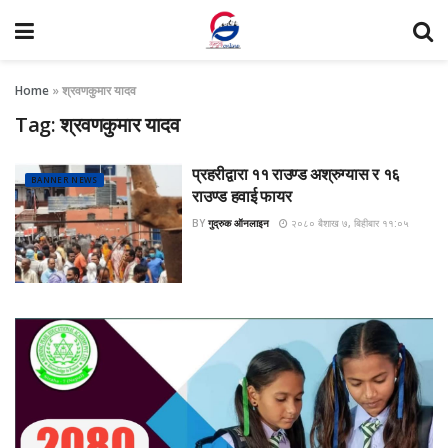
Home
»
श्रवणकुमार यादव
Tag:
श्रवणकुमार यादव
प्रहरीद्वारा ११ राउण्ड अश्रुग्यास र १६
BANNER NEWS
राउण्ड हवाई फायर
BY
गुद्रुक ऑनलाइन
२०८० बैशाख ७, बिहीबार ११:०५