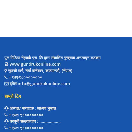
पुल मिडिया नेट्वर्क प्रा. लि द्वारा संचालित गुन्द्रुक अनलाइन डटकम
www.gundrukonline.com
सुरुची मार्ग, नयाँ बानेश्वर, काठमाण्डौैं, (नेपाल)
+९७७९८००००००००
इमेल:info@gundrukonline.com
हाम्रो टिम
अध्यक्ष/ सम्पादक
: लक्ष्मण भुसाल
+९७७ ९८००००००००
कानूनी सल्लाहकार
: ..................
+९७७ ९८००००००००