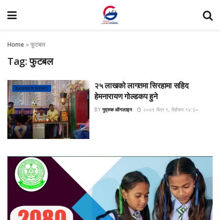
Home
»
फुटबल
Tag:
फुटबल
२५ लाखको लागतमा सिरहामा सहिद
BANNER NEWS
हेमनारायण गोल्डकप हुने
BY
गुद्रुक ऑनलाइन
२०७९ चैत्र ९, बिहीबार १४:३०