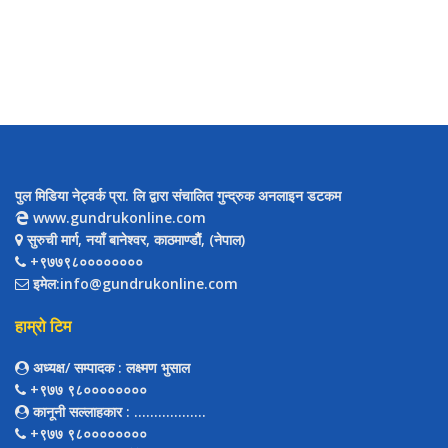
पुल मिडिया नेट्वर्क प्रा. लि द्वारा संचालित गुन्द्रुक अनलाइन डटकम
www.gundrukonline.com
सुरुची मार्ग, नयाँ बानेश्वर, काठमाण्डौैं, (नेपाल)
+९७७९८००००००००
इमेल:info@gundrukonline.com
हाम्रो टिम
अध्यक्ष/ सम्पादक
: लक्ष्मण भुसाल
+९७७ ९८००००००००
कानूनी सल्लाहकार
: ..................
+९७७ ९८००००००००