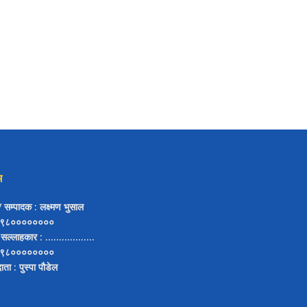
म
ष/ सम्पादक
: लक्ष्मण भुसाल
९८००००००००
 सल्लाहकार
: ..................
९८००००००००
दाता
: पुस्पा पौडेल