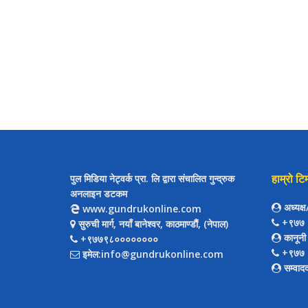
हाम्रो टि
पुल मिडिया नेट्वर्क प्रा. लि द्वारा संचालित गुन्द्रुक
अनलाइन डटकम
अध्यक्
www.gundrukonline.com
+९७७ 
सुरुची मार्ग, नयाँ बानेश्वर, काठमाण्डौैं, (नेपाल)
कानूनी
+९७७९८००००००००
+९७७ 
इमेल:info@gundrukonline.com
सम्वाद