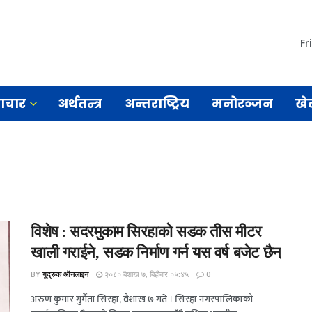
Fr
माचार
अर्थतन्त्र
अन्तराष्ट्रिय
मनोरञ्जन
खे
विशेष : सदरमुकाम सिरहाको सडक तीस मीटर
खाली गराईने, सडक निर्माण गर्न यस वर्ष बजेट छैन्
BY
गुद्रुक ऑनलाइन
२०८० बैशाख ७, बिहीबार ०५:४५
0
अरुण कुमार गुर्मैता सिरहा, वैशाख ७ गते । सिरहा नगरपालिकाको