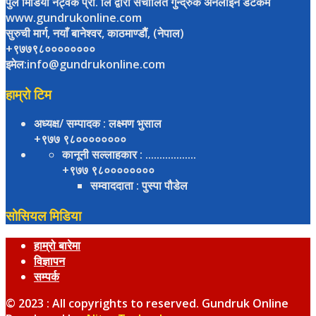
पुल मिडिया नेट्वर्क प्रा. लि द्वारा संचालित गुन्द्रुक अनलाइन डटकम
www.gundrukonline.com
सुरुची मार्ग, नयाँ बानेश्वर, काठमाण्डौैं, (नेपाल)
+९७७९८००००००००
इमेल:info@gundrukonline.com
हाम्रो टिम
अध्यक्ष/ सम्पादक
: लक्ष्मण भुसाल
+९७७ ९८००००००००
कानूनी सल्लाहकार
: ..................
+९७७ ९८००००००००
सम्वाददाता
: पुस्पा पौडेल
सोसियल मिडिया
हाम्रो बारेमा
विज्ञापन
सम्पर्क
© 2023 : All copyrights to reserved. Gundruk Online