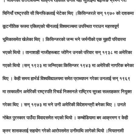
। जीवनको उत्तरार्धसम्म सक्रिय रहेकाले उनले यही जुलाईमा बेइजिङ भ्रमण गरी
चिनियाँ राष्ट्रपति सी चिनफिङलाई भेटेका थिए ।किसिन्जरले सन् १९७० को दशकमा
कूटनीतिक रूपमा एक्लिएको चीनलाई विश्वमञ्चमा उपस्थित गराउन महत्त्वपूर्ण
भूमिकासमेत खेलेका थिए । किसिन्जरको जन्म भने जर्मनीको एक युहदी परिवारमा
भएको थियो । तानाशाही नाजीहरूबाट जोगिन उनको परिवार सन् १९३८ मा अमेरिका
गएको थियो ।सन् १९२३ मा जन्मिएका किसिन्जर १९४३ मा अमेरिकी नागरिक बनेका
थिए । केही समय हार्भर्ड विश्वविद्यालयमा समेत प्राध्यापन गरेका उनलाई सन् १९६९
मा तत्कालीन अमेरिकी राष्ट्रपति रिचर्ड निक्सनले राष्ट्रिय सुरक्षा सल्लाहकार नियुक्त
गरेका थिए । सन् १९७३ मा भने उनी अमेरिकी विदेशमन्त्री बनेका थिए । उनले
नोबेल पुरस्कार पाउँदा विवादसमेत भएको थियो । कम्बोडियामा बम आक्रमण र केही
क्रुर शासकलाई सहयोग गरेको आरोपसमेत उनीमाथि लागेको थियो ।
भियतनामी