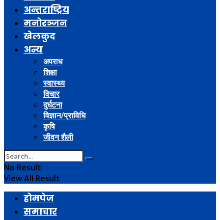
अन्तराष्ट्रिय
मनोरञ्जन
खेलकुद
अन्य
अपराध
शिक्षा
स्वास्थ्य
विचार
दुर्घटना
विज्ञान/प्राविधि
कृषि
जीवन शैली
No Result
View All Result
होमपेज
समाचार