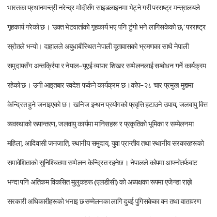
भारतका प्रधानमन्त्री नरेन्द्र मोदीसँग साइडलाइनमा भेट्ने गरी परराष्ट्र मन्त्रालयले
गृहकार्य गरेको छ । ‘उक्त भेटवार्ताको गृहकार्य भए पनि टुंगो भने लागिसकेको छ,’ परराष्ट्र
स्रोतले भन्यो । दाहालले अबुधाबीस्थित नेपाली दूतावासको भ्रमणका साथै नेपाली
समुदायसँग अन्तर्क्रिया र नेपाल–यूएई व्यापार शिखर सम्मेलनलाई सम्बोधन गर्ने कार्यक्रम
रहेको छ । उनी आइतबार स्वदेश फर्कने कार्यक्रम छ ।कोप–२८ चार प्रमुख मुद्दामा
केन्द्रित हुने जनाइएको छ । खनिज इन्धन प्रयोगको प्रवृत्ति हटाउने उपाय, जलवायु वित्त
व्यवस्थाको रूपान्तरण, जलवायु कार्यमा मानिसहरू र प्रकृतिको भूमिका र सम्मेलनमा
महिला, आदिवासी जनजाति, स्थानीय समुदाय, युवा प्रान्तीय तथा स्थानीय सरकारहरूको
समावेशिताको सुनिश्चितमा सम्मेलन केन्द्रित रहनेछ । नेपालले कोपमा आफ्नोतर्फबाट
भन्दा पनि अतिकम विकसित मुलुकहरू (एलडीसी) को अध्यक्षका रूपमा एजेन्डा राख्ने
सरकारी अधिकारीहरूको भनाइ छ
सम्मेलनका लागि दुबई पुगिसकेका वन तथा वातावरण