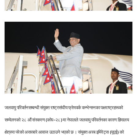
जलवायु परिवर्तनसम्बन्धी संयुक्त राष्ट्रसंघीय फ्रेमवर्क कन्भेन्सनका पक्षराष्ट्रहरूको
सम्मेलनको २८ औं संस्करण (कोप–२८) मा नेपालले जलवायु परिवर्तनका कारण हिमालय
क्षेत्रमा परेको असरबारे आवाज उठाउने भएको छ । संयुक्त अरब इमिरेट्स (यूएई) को