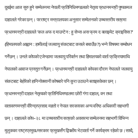
दुबईमा आज सुरु हुने सम्मेलनमा नेपाली प्रतिनिधिमण्डलको नेतृत्व प्रधानमन्त्री पुष्पकमल
दाहालले गरेका छन् । परराष्ट्र मन्त्रालयका अनुसार सम्मेलनको उच्चस्तरीय सत्रमा
प्रधानमन्त्री दाहालले ‘कल अफ द माउन्टेन : हु सेभ्स अस फ्रम द क्लाइमेट क्राइसिस ?’
(हिमालयको आह्वान : हामीलाई जलवायु संकटबाट कसले बचाउँछ ?) भन्ने विषयमा सम्बोधन
गर्नेछन् । उनले कोपको एजेन्डामा जलवायु परिवर्तन तथा हिमालयको वार्ता प्रक्रियामाथि
नेपालको आवाज प्रस्तुत गर्नेछन् । प्रधानमन्त्री दाहालले कोपका दौरान नेपालले जलवायु
संकटबाट बेहोरेको हानिनोक्सानी कोषबारे पनि कुरा उठाउने बताइसकेका छन् ।
प्रधानमन्त्री दाहाल नेतृत्वको प्रतिनिधिमण्डलमा छोरी गंगा दाहाल, वन तथा
वातावरणमन्त्री वीरेन्द्रप्रसाद महतो र नेपाल सरकारका अन्य वरिष्ठ अधिकारी सहभागी
छन् । दाहालले कोप–२८ मा उच्चस्तरीय सत्रको अवसरमा सम्मेलनमा सहभागी विभिन्न
मुलुकका राष्ट्रप्रमुख/सरकार प्रमुखसँग द्विपक्षीय भेटवार्ता गर्ने कार्यक्रम रहेको छ ।साथै,