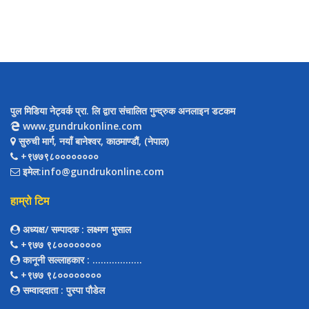
पुल मिडिया नेट्वर्क प्रा. लि द्वारा संचालित गुन्द्रुक अनलाइन डटकम
www.gundrukonline.com
सुरुची मार्ग, नयाँ बानेश्वर, काठमाण्डौैं, (नेपाल)
+९७७९८००००००००
इमेल:info@gundrukonline.com
हाम्रो टिम
अध्यक्ष/ सम्पादक
: लक्ष्मण भुसाल
+९७७ ९८००००००००
कानूनी सल्लाहकार
: ..................
+९७७ ९८००००००००
सम्वाददाता
: पुस्पा पौडेल