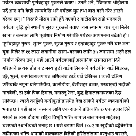
पर्यटन व्यवसायी पूर्णबहादुर गुरुङले बताए । उनले भने, “विगतमा ओझेलमा
पर्दै आए पनि केही समयदेखि भने पर्यटक घुम्न तथा बास बस्ने गरेर आउने
गरेका छन् ।” विस्तारै मौसम राम्रो हुँदै गएको र बाटोसमेत राम्रो भएकाले
पर्यटक वृद्धि हुने स्थानीय सुरज गुरुङले बताए ।यस स्थानमा चार युवा मिलेर
खाना र बस्नका लागि पूर्वाधार निर्माण गरेपछि पर्यटक आगमनमा बढेको हो ।
पूर्णबहादुर गुरुङ, सुमन गुरुङ, सुरज गुरुङ र इन्द्रबहादुर गुरुङ गरी चार जना
युवा मिलेर रु ११ लाख लगानीमा खाना–बस्नका लागि ३५ जनासम्म अट्ने हल
निर्माण गरेका छन् । यहाँ आउने पर्यटकलाई अग्र्यानिक खानाखाजा दिने
गरिएको छ यस डाँडाबाट मस्र्याङ्दी गाउँपालिकाको पर्यटकीय गाउँ सिउरुङ,
ढङ्गै, भुस्मे, घनपोखरालगायत अधिकांश ठाउँ घाउँ देखिन्छ । त्यस्तै दक्षिण
एसियाकै नमूना घलेगाउँडाँडा, कल्मेडाँडा, बेँसीसहर बजार, मस्र्याङ्दी नदीको
नागबेली, डा हर्क पिक हिमाल, मनास्लु रेन्स, बुद्ध हिमाललगायतका देख्न
सकिन्छ । त्यस्तै तनहुँको बन्दीपुरडाँडासमेत देख्न सकिने पर्यटन व्यवसायीको
भनाइ छ । यहाँ खाना बस्नका लागि एक रातको प्रतिव्यक्ति रु एक हजार लिने
गरेको छ ।यस डाँडामा राष्ट्रिय विभूति भक्ति थापाले बालापनमा गाईवस्तु
चराएको स्थानीयको भनाइ छ । यसै वडामा विसं १८०२ मा खुदीको ढङ्गैबेसीमा
जन्मिएका भक्ति थापाको बाल्यकाल बितेको हर्सिङडाँडामा वस्तुभाउ चराउने,