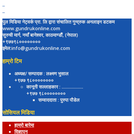
पुल मिडिया नेट्वर्क प्रा. लि द्वारा संचालित गुन्द्रुक अनलाइन डटकम
www.gundrukonline.com
सुरुची मार्ग, नयाँ बानेश्वर, काठमाण्डौैं, (नेपाल)
+९७७९८००००००००
इमेल:info@gundrukonline.com
हाम्रो टिम
अध्यक्ष/ सम्पादक
: लक्ष्मण भुसाल
+९७७ ९८००००००००
कानूनी सल्लाहकार
: ..................
+९७७ ९८००००००००
सम्वाददाता
: पुस्पा पौडेल
सोसियल मिडिया
हाम्रो बारेमा
विज्ञापन