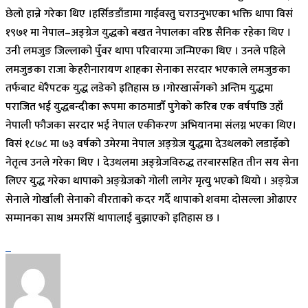
छेलो हान्ने गरेका थिए ।हर्सिङडाँडामा गाईवस्तु चराउनुभएका भक्ति थापा विसं
१९७१ मा नेपाल–अङ्ग्रेज युद्धको बखत नेपालका वरिष्ठ सैनिक रहेका थिए ।
उनी लमजुङ जिल्लाको पुँवर थापा परिवारमा जन्मिएका थिए । उनले पहिले
लमजुङका राजा केहरीनारायण शाहका सेनाका सरदार भएकाले लमजुङका
तर्फबाट धेरैपटक युद्ध लडेको इतिहास छ ।गोरखासँगको अन्तिम युद्धमा
पराजित भई युद्धबन्दीका रूपमा काठमाडौँ पुगेको करिब एक वर्षपछि उहाँ
नेपाली फौजका सरदार भई नेपाल एकीकरण अभियानमा संलग्न भएका थिए।
विसं १८७८ मा ७३ वर्षको उमेरमा नेपाल अङ्ग्रेज युद्धमा देउथलको लडाइँको
नेतृत्व उनले गरेका थिए । देउथलमा अङ्ग्रेजविरुद्ध तरबारसहित तीन सय सेना
लिएर युद्ध गरेका थापाको अङ्ग्रेजको गोली लागेर मृत्यु भएको थियो । अङ्ग्रेज
सेनाले गोर्खाली सेनाको वीरताको कदर गर्दै थापाको शवमा दोसल्ला ओढाएर
सम्मानका साथ अमरसिं थापालाई बुझाएको इतिहास छ ।