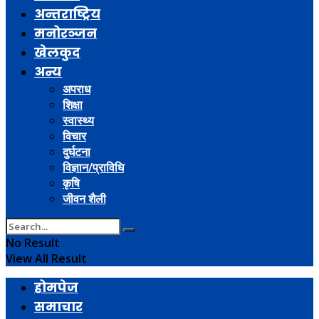
अन्तराष्ट्रिय
मनोरञ्जन
खेलकुद
अन्य
अपराध
शिक्षा
स्वास्थ्य
विचार
दुर्घटना
विज्ञान/प्राविधि
कृषि
जीवन शैली
No Result
View All Result
होमपेज
समाचार