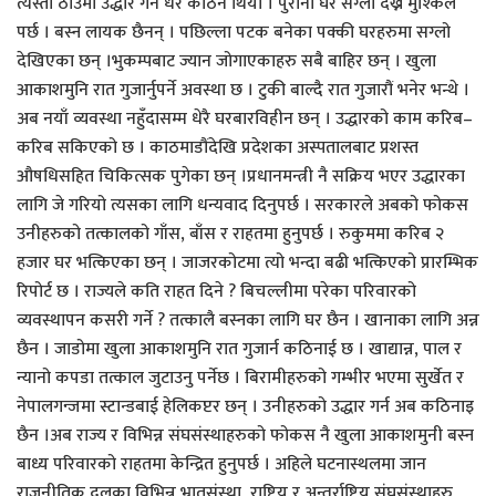
त्यस्तो ठाउँमा उद्धार गर्न धेरै कठिन थियो । पुराना घर सग्लो देख्न मुश्किल
पर्छ । बस्न लायक छैनन् । पछिल्ला पटक बनेका पक्की घरहरुमा सग्लो
देखिएका छन् ।भुकम्पबाट ज्यान जोगाएकाहरु सबै बाहिर छन् । खुला
आकाशमुनि रात गुजार्नुपर्ने अवस्था छ । टुकी बाल्दै रात गुजारौं भनेर भन्थे ।
अब नयाँ व्यवस्था नहुँदासम्म धेरै घरबारविहीन छन् । उद्धारको काम करिब–
करिब सकिएको छ । काठमाडौंदेखि प्रदेशका अस्पतालबाट प्रशस्त
औषधिसहित चिकित्सक पुगेका छन् ।प्रधानमन्त्री नै सक्रिय भएर उद्धारका
लागि जे गरियो त्यसका लागि धन्यवाद दिनुपर्छ । सरकारले अबको फोकस
उनीहरुको तत्कालको गाँस, बाँस र राहतमा हुनुपर्छ । रुकुममा करिब २
हजार घर भत्किएका छन् । जाजरकोटमा त्यो भन्दा बढी भत्किएको प्रारम्भिक
रिपोर्ट छ । राज्यले कति राहत दिने ? बिचल्लीमा परेका परिवारको
व्यवस्थापन कसरी गर्ने ? तत्कालै बस्नका लागि घर छैन । खानाका लागि अन्न
छैन । जाडोमा खुला आकाशमुनि रात गुजार्न कठिनाई छ । खाद्यान्न, पाल र
न्यानो कपडा तत्काल जुटाउनु पर्नेछ । बिरामीहरुको गम्भीर भएमा सुर्खेत र
नेपालगन्जमा स्टान्डबाई हेलिकप्टर छन् । उनीहरुको उद्धार गर्न अब कठिनाइ
छैन ।अब राज्य र विभिन्न संघसंस्थाहरुको फोकस नै खुला आकाशमुनी बस्न
बाध्य परिवारको राहतमा केन्द्रित हुनुपर्छ । अहिले घटनास्थलमा जान
राजनीतिक दलका विभिन्न भ्रातृसंस्था, राष्ट्रिय र अन्तर्राष्ट्रिय संघसंस्थाहरु