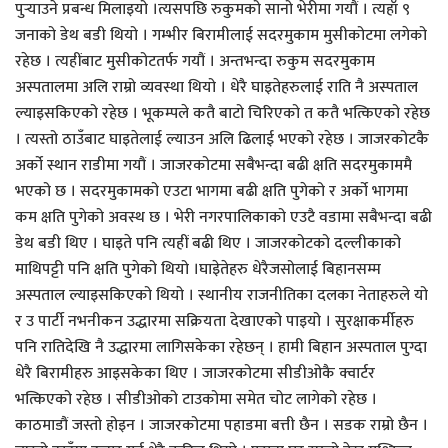
पुर्‍याउने प्रबन्ध मिलाइयो ।त्यसपछि रुकुमको सानो भेरीमा गयौं । त्यहाँ ९
जनाको डेथ बडी थियो । गम्भीर बिरामीलाई सदरमुकाम मुसीकोटमा लगेको
रहेछ । त्यहींबाट मुसीकोटतर्फ गयौं । अन्तभन्दा रुकुम सदरमुकाम
अस्पतालमा अलि राम्रो व्यवस्था थियो । धेरै घाइतेहरुलाई राति नै अस्पताल
ल्याइसकिएको रहेछ । भूकम्पले कतै बाटो चिरिएको त कतै भत्किएको रहेछ
। त्यस्तो ठाउँबाट घाइतेलाई ल्याउन अलि ढिलाई भएको रहेछ । जाजरकोटकै
अर्को स्थान राडीमा गयौं । जाजरकोटमा सबैभन्दा बढी क्षति सदरमुकाममै
भएको छ । सदरमुकामको एउटा भागमा बढी क्षति पुगेको र अर्को भागमा
कम क्षति पुगेको अवस्थ छ । भेरी नगरपालिकाको एउटै वडामा सबैभन्दा बढी
डेथ बडी थिए । घाइते पनि त्यहीं बढी थिए । जाजरकोटको दल्लीकाको
माथिपट्टी पनि क्षति पुगेको थियो ।घाइेतेहरु धेरैजसोलाई बिहानसम्म
अस्पताल ल्याइसकिएको थियो । स्थानीय राजनीतिका दलका नेताहरुले यो
र उ पार्टी नभनीकन उद्धारमा सक्रियता देखाएको पाइयो । सुरक्षाकर्मीहरु
पनि रातिदेखि नै उद्धारमा लागिसकेका रहेछन् । हामी बिहान अस्पताल पुग्दा
धेरै बिरामीहरु आइसकेका थिए । जाजरकोटमा सीडीओकै क्वार्टर
भत्किएको रहेछ । सीडीओको टाउकोमा समेत चोट लागेको रहेछ ।
काठमाडौं जस्तो होइन । जाजरकोटमा पहाडमा बत्ती छैन । सडक राम्रो छैन ।