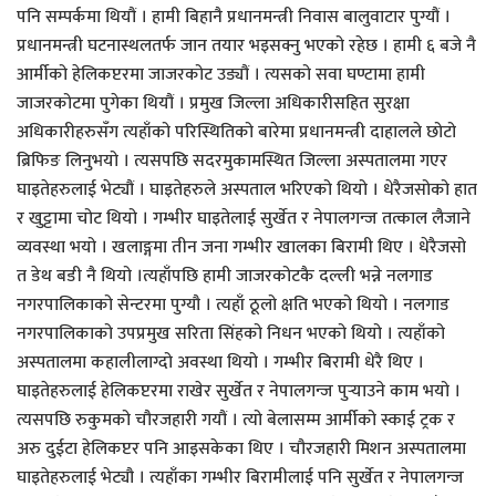
पनि सम्पर्कमा थियौं । हामी बिहानै प्रधानमन्त्री निवास बालुवाटार पुग्यौं ।
प्रधानमन्त्री घटनास्थलतर्फ जान तयार भइसक्नु भएको रहेछ । हामी ६ बजे नै
आर्मीको हेलिकप्टरमा जाजरकोट उड्यौं । त्यसको सवा घण्टामा हामी
जाजरकोटमा पुगेका थियौं । प्रमुख जिल्ला अधिकारीसहित सुरक्षा
अधिकारीहरुसँग त्यहाँको परिस्थितिको बारेमा प्रधानमन्त्री दाहालले छोटो
ब्रिफिङ लिनुभयो । त्यसपछि सदरमुकामस्थित जिल्ला अस्पतालमा गएर
घाइतेहरुलाई भेट्यौं । घाइतेहरुले अस्पताल भरिएको थियो । धेरैजसोको हात
र खुट्टामा चोट थियो । गम्भीर घाइतेलाई सुर्खेत र नेपालगन्ज तत्काल लैजाने
व्यवस्था भयो । खलाङ्गमा तीन जना गम्भीर खालका बिरामी थिए । धेरैजसो
त डेथ बडी नै थियो ।त्यहाँपछि हामी जाजरकोटकै दल्ली भन्ने नलगाड
नगरपालिकाको सेन्टरमा पुग्यौ । त्यहाँ ठूलो क्षति भएको थियो । नलगाड
नगरपालिकाको उपप्रमुख सरिता सिंहको निधन भएको थियो । त्यहाँको
अस्पतालमा कहालीलाग्दो अवस्था थियो । गम्भीर बिरामी धेरै थिए ।
घाइतेहरुलाई हेलिकप्टरमा राखेर सुर्खेत र नेपालगन्ज पुर्‍याउने काम भयो ।
त्यसपछि रुकुमको चौरजहारी गयौं । त्यो बेलासम्म आर्मीको स्काई ट्रक र
अरु दुईटा हेलिकप्टर पनि आइसकेका थिए । चौरजहारी मिशन अस्पतालमा
घाइतेहरुलाई भेट्यौ । त्यहाँका गम्भीर बिरामीलाई पनि सुर्खेत र नेपालगन्ज