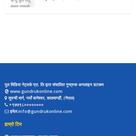
पुल मिडिया नेट्वर्क प्रा. लि द्वारा संचालित गुन्द्रुक अनलाइन डटकम
www.gundrukonline.com
सुरुची मार्ग, नयाँ बानेश्वर, काठमाण्डौैं, (नेपाल)
+९७७९८००००००००
इमेल:info@gundrukonline.com
हाम्रो टिम