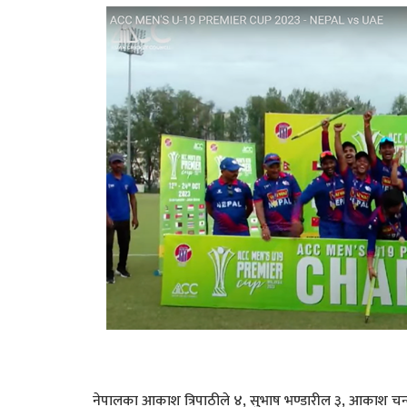
नेपालका आकाश त्रिपाठीले ४, सुभाष भण्डारील ३, आकाश चन्द 