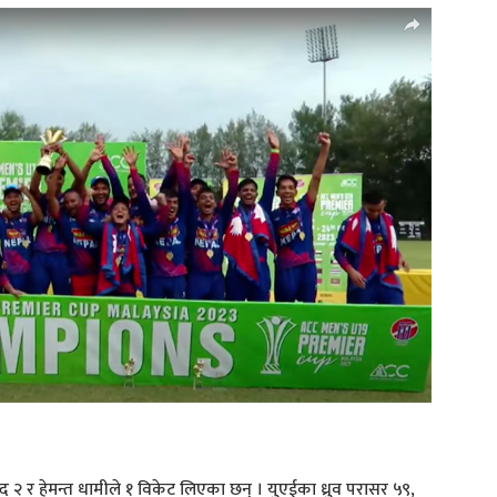
२ र हेमन्त धामीले १ विकेट लिएका छन् । युएईका ध्रुव परासर ५९,