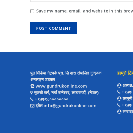
Save my name, email, and website in this bro
हाम्रो टि
पुल मिडिया नेट्वर्क प्रा. लि द्वारा संचालित गुन्द्रुक
अनलाइन डटकम
अध्यक्
www.gundrukonline.com
+९७७ 
सुरुची मार्ग, नयाँ बानेश्वर, काठमाण्डौैं, (नेपाल)
कानूनी
+९७७९८००००००००
+९७७ 
इमेल:info@gundrukonline.com
सम्वाद