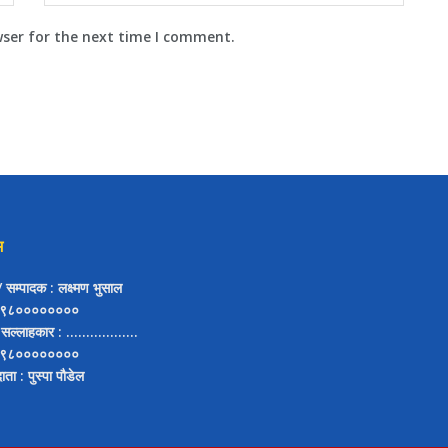
wser for the next time I comment.
म
ष/ सम्पादक
: लक्ष्मण भुसाल
९८००००००००
 सल्लाहकार
: ..................
९८००००००००
दाता
: पुस्पा पौडेल