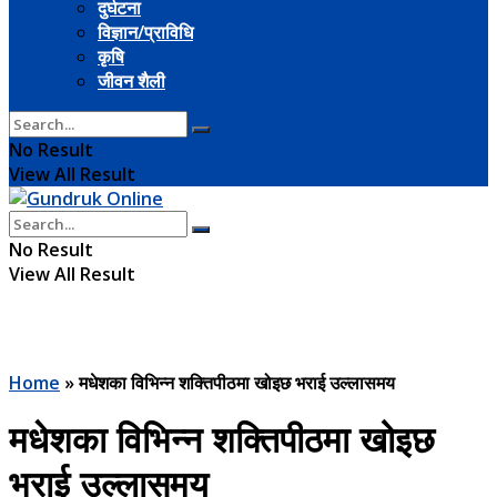
दुर्घटना
विज्ञान/प्राविधि
कृषि
जीवन शैली
No Result
View All Result
No Result
View All Result
Home
»
मधेशका विभिन्न शक्तिपीठमा खोइछ भराई उल्लासमय
मधेशका विभिन्न शक्तिपीठमा खोइछ
भराई उल्लासमय