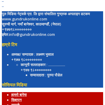
पुल मिडिया नेट्वर्क प्रा. लि द्वारा संचालित गुन्द्रुक अनलाइन डटकम
www.gundrukonline.com
सुरुची मार्ग, नयाँ बानेश्वर, काठमाण्डौैं, (नेपाल)
+९७७९८००००००००
इमेल:info@gundrukonline.com
हाम्रो टिम
अध्यक्ष/ सम्पादक
: लक्ष्मण भुसाल
+९७७ ९८००००००००
कानूनी सल्लाहकार
: ..................
+९७७ ९८००००००००
सम्वाददाता
: पुस्पा पौडेल
सोसियल मिडिया
हाम्रो बारेमा
विज्ञापन
सम्पर्क