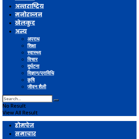
अन्तराष्ट्रिय
मनोरञ्जन
खेलकुद
अन्य
अपराध
शिक्षा
स्वास्थ्य
विचार
दुर्घटना
विज्ञान/प्राविधि
कृषि
जीवन शैली
No Result
View All Result
होमपेज
समाचार