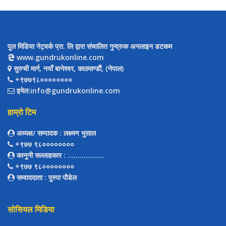
पुल मिडिया नेट्वर्क प्रा. लि द्वारा संचालित गुन्द्रुक अनलाइन डटकम
www.gundrukonline.com
सुरुची मार्ग, नयाँ बानेश्वर, काठमाण्डौैं, (नेपाल)
+९७७९८००००००००
इमेल:info@gundrukonline.com
हाम्रो टिम
अध्यक्ष/ सम्पादक
: लक्ष्मण भुसाल
+९७७ ९८००००००००
कानूनी सल्लाहकार
: ..................
+९७७ ९८००००००००
सम्वाददाता
: पुस्पा पौडेल
सोसियल मिडिया