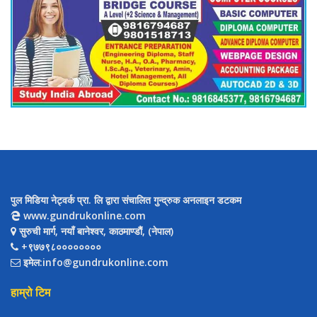
पुल मिडिया नेट्वर्क प्रा. लि द्वारा संचालित गुन्द्रुक अनलाइन डटकम
www.gundrukonline.com
सुरुची मार्ग, नयाँ बानेश्वर, काठमाण्डौैं, (नेपाल)
+९७७९८००००००००
इमेल:info@gundrukonline.com
हाम्रो टिम