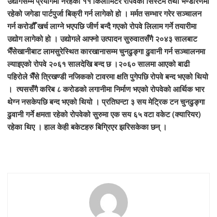
उद्योगसम्म प्रयोगमा नरहेको ११ किलोमिटर रोपवेको सिस्टम तथा भण्डारणमा
रहेको जगेडा पार्टपुर्जा बिक्री गर्न लागेको हो । मर्मत सम्भार गरेर सञ्चालन
गर्न करोडौँ खर्च लाग्ने भएपछि जीर्ण बन्दै गएको रोपवे लिलाम गर्ने तयारीमा
उद्योग लागेको हो । उद्योगले आफ्नो उत्पादन सुरुवातसँगै २०४३ सालबाट
भैँसेखानीबाट लामसुरेस्थित कारखानासम्म चुनढुङ्गा ढुवानी गर्न सञ्चालनमा
ल्याइएको रोपवे २०६१ सालदेखि बन्द छ ।२०६० सालमा आएको बाढी
पहिरोले भैँसे त्रिखण्डी नजिकको टावरमा क्षति पुगेपछि रोपवे बन्द भएको थियो
। त्यससँगै करिब ८ करोडको लगानीमा निर्माण भएको रोपवेको आर्थिक भार
थेग्न नसकेपछि बन्द भएको थियो । प्रतिघन्टा ३ सय मेट्रिक टन चुनढुङ्गा
ढुवानी गर्ने क्षमता रहेको रोपवेको सुरुमा एक सय ६५ वटा वकेट (क्यारियर)
रहेका थिए । हाल केही बकेटहरु बिग्रिएर झरिसकेका छन् ।