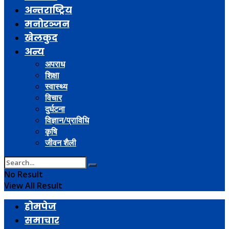
अन्तराष्ट्रिय
मनोरञ्जन
खेलकुद
अन्य
अपराध
शिक्षा
स्वास्थ्य
विचार
दुर्घटना
विज्ञान/प्राविधि
कृषि
जीवन शैली
No Result
View All Result
होमपेज
समाचार