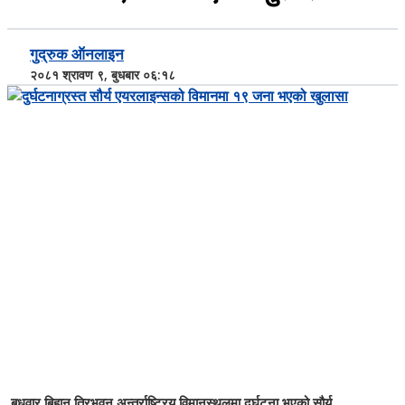
गुद्रुक ऑनलाइन
२०८१ श्रावण ९, बुधबार ०६:१८
बुधवार बिहान त्रिभुवन अन्तर्राष्ट्रिय विमानस्थलमा दुर्घटना भएको सौर्य