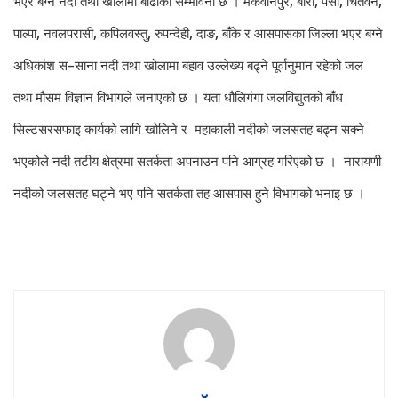
भएर बग्ने नदी तथा खोलामा बाढीको सम्भावना छ । मकवानपुर, बारा, पर्सा, चितवन,
पाल्पा, नवलपरासी, कपिलवस्तु, रुपन्देही, दाङ, बाँके र आसपासका जिल्ला भएर बग्ने
अधिकांश स–साना नदी तथा खोलामा बहाव उल्लेख्य बढ्ने पूर्वानुमान रहेको जल
तथा मौसम विज्ञान विभागले जनाएको छ । यता धौलिगंगा जलविद्युतको बाँध
सिल्टसरसफाइ कार्यको लागि खोलिने र महाकाली नदीको जलसतह बढ्न सक्ने
भएकोले नदी तटीय क्षेत्रमा सतर्कता अपनाउन पनि आग्रह गरिएको छ । नारायणी
नदीको जलसतह घट्ने भए पनि सतर्कता तह आसपास हुने विभागको भनाइ छ ।