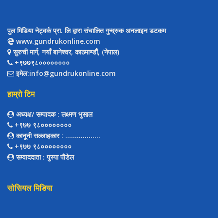
पुल मिडिया नेट्वर्क प्रा. लि द्वारा संचालित गुन्द्रुक अनलाइन डटकम
www.gundrukonline.com
सुरुची मार्ग, नयाँ बानेश्वर, काठमाण्डौैं, (नेपाल)
+९७७९८००००००००
इमेल:info@gundrukonline.com
हाम्रो टिम
अध्यक्ष/ सम्पादक
: लक्ष्मण भुसाल
+९७७ ९८००००००००
कानूनी सल्लाहकार
: ..................
+९७७ ९८००००००००
सम्वाददाता
: पुस्पा पौडेल
सोसियल मिडिया