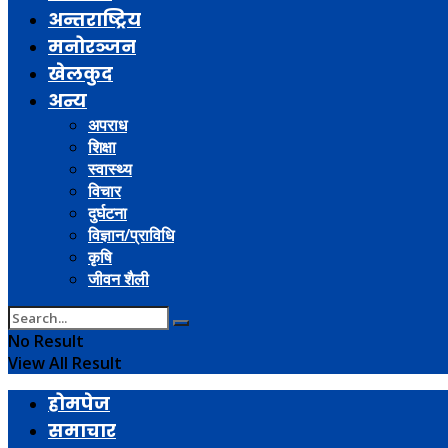
अन्तराष्ट्रिय
मनोरञ्जन
खेलकुद
अन्य
अपराध
शिक्षा
स्वास्थ्य
विचार
दुर्घटना
विज्ञान/प्राविधि
कृषि
जीवन शैली
No Result
View All Result
होमपेज
समाचार