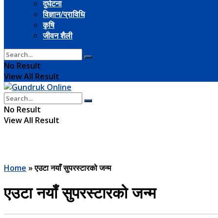
दुर्घटना
विज्ञान/प्राविधि
कृषि
जीवन शैली
No Result
View All Result
No Result
View All Result
Home
»
एउटा नयाँ सुपरस्टारको जन्म
एउटा नयाँ सुपरस्टारको जन्म