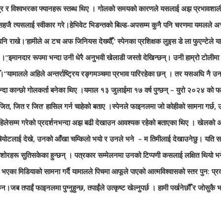
ित्र र विश्वभरका फ्यानहरू स्तब्ध थिए । गोलको समयको कारणले यसलाई अझ प्रभावशाल
सहजै त्यसलाई स्वीकार गरे।हेभिवेट भिडन्तको बिल्ड-अपसम्म कुनै पनि चरणमा यमलले 
नमा पनि राखे।‘हामीले अ टच अफ जिनियस देख्यौँ,’ स्पेनका प्रशिक्षक लुइस डे ला फुएन्टेल
 ।’ְ‘इमानदार रूपमा भन्दा उनी धेरै अनुभवी खेलाडी जस्तो देखिन्छन्। उनी हाम्रो टोलीमा 
यामालले अहिले अन्तर्राष्ट्रिय रङ्गमञ्चमा प्रभाव पारिरहेका छन् । तर यसअघि नै उनल
ैभन्दा कान्छो गोलकर्ता बनेका थिए ।यमाल १३ जुलाईमा १७ वर्ष पुग्छन् – युरो २०२४ को 
जित, जित र जित’ हासिल गर्न चाहेको बताए ।स्पेनले फाइनलमा जो कोहीको सामना गर्छ, उनी
लेसम्म गरेको प्रदर्शनभन्दा अझ बढी देखाउन आवश्यक रहेको बताएका थिए । खेलको अन्त
ामालले रबियोटलाई देखे, उनको आँखा चम्किलो भयो र उनले भने – म तिमीलाई देखाउनेछु। 
रू सुतिसकेका हुन्छन् । पत्रकार सम्मेलनमा उनको टिप्पणी कसलाई लक्षित थियो भनेर सोधि
 भएका मिडियाको सामना गर्दै यामालले पिचमा आफूले पाएको आत्मविश्वासको स्तर पुन: प्
ब तपाईं फाइनलमा पुग्नुहुन्छ, तपाईंले उत्कृष्ट खेल्नुपर्छ । हामी पर्खनेछौँ र जोसुकै भ