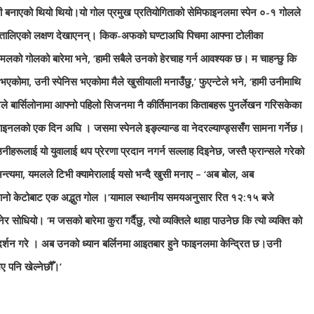
ी बनाएको थियो थियो।यो गोल प्रमुख प्रतियोगिताको सेमिफाइनलमा स्पेन ०-१ गोलले
अत्तालिएको लक्षण देखाएनन्। किक-अफको घण्टाअघि पिचमा आफ्ना टोलीका
े यामलको गोलको बारेमा भने, ‘हामी सबैले उनको हेरचाह गर्न आवश्यक छ। म चाहन्छु कि
भएकोमा, उनी स्पेनिस भएकोमा मैले खुसीयाली मनाउँछु,’ फुएन्टेले भने, ‘हामी उनीमाथि
े बार्सिलोनामा आफ्नो पहिलो सिजनमा नै कीर्तिमानका किताबहरू पुनर्लेखन गरिसकेका
फाइनलको एक दिन अघि । जसमा स्पेनले इङ्ल्यान्ड वा नेदरल्याण्ड्ससँग सामना गर्नेछ।
हरूलाई यो युवालाई थप प्रेरणा प्रदान नगर्न सल्लाह दिइनेछ, जस्तै फ्रान्सले गरेको
्यमा, यमलले टिभी क्यामेरालाई यसो भन्दै खुसी मनाए – ‘अब बोल, अब
यति सानो केटोबाट एक अद्भुत गोल ।’यामाल स्थानीय समयअनुसार रित १२:१५ बजे
यो। ‘म जसको बारेमा कुरा गर्दैछु, त्यो व्यक्तिले थाहा पाउनेछ कि त्यो व्यक्ति को
रदर्शन गरे । अब उनको ध्यान बर्लिनमा आइतबार हुने फाइनलमा केन्द्रित छ।उनी
ए पनि खेल्नेछौँ।’