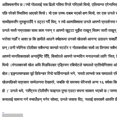
अविश्वसनीय छ।’त्यो गोललाई जब ढिलो गतिमा रिप्ले गरिएको थियो, एलियान्ज एरेनाभ
पछि परेको स्थितिमा आएको थियो। यो एक उच्च-दबाब भएको क्षण थियो, तर एक उनले 
साथीहरूसँग मुस्कुराउँदै र ठट्टा गर्दै थिए, र त्यो आत्मविश्वास उनले आफ्नो प्रदर्श
उनले यस्तै नम्रताका साथ काम गरुन् र आफ्नो खुट्टा भुइँमा राखून् सिक्न जारी राखून्
भरोसा गर्छौँ र आशा छ कि हामीले आउने वर्षहरूमा उनको खेलको आनन्द उठाउन सक्छौँ।”
छन्।उनी स्पेनिस टोलीका सबैभन्दा कान्छो स्टार्टर र गोलकर्ताका साथै ला लिगामा सब
आफ्नो मानसिकताको अन्तर्दृष्टि दिँदै, किशोरले आफ्नो जन्मदिन मनाउनको लागि ‘जित, 
थियो ।मंगलबारको खेल अघि मिडफिल्डर एड्रियन रबियोटले यामलले प्रतियोगितामा अहि
बोल।’इङ्गल्याण्डका पूर्व डिफेन्डर रियो फर्डिनान्डले भने, ‘यस्तो लाग्थ्यो जब य
खेलपछिको पत्रकार सम्मेलनमा देखापरे, जबकि यो समयमा धेरैजसो अन्य १६ वर्षका किशोरह
हो ।’ उनले थपे, ‘राष्ट्रिय टोलीसँग फाइनल पुग्दा एउटा सपना साकार भएको छ।’जम्मा
कसलाई सामना गर्न रुचाउँछन् भनेर सोध्दा, उनले जवाफ दिए, ‘मलाई वास्तवमै आपत्ति छैन।ज