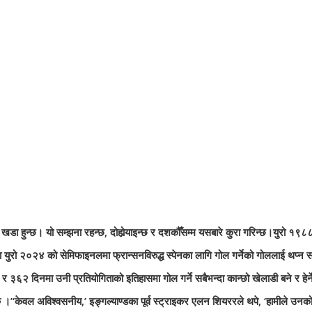
ा खडा हुन्छ। यो सम्झना रहन्छ, दोहोर्‍याइन्छ र दशकौँसम्म यसबारे कुरा गरिन्छ।युरो १९
 युरो २०२४ को सेमिफाइनलमा फ्रान्सनविरुद्ध स्पेनका लागि गोल गर्ने
को गोललाई थप्न सकि
 र ३६२ दिनमा उनी प्रतियोगिताको इतिहासमा गोल गर्ने सबैभन्दा कान्छो खेलाडी बने र हेर्ने
कै ।’‘केवल अविश्वसनीय,’ इङ्गल्याण्डका पूर्व स्ट्राइकर एलन शियररले थपे, ‘हामीले उनको 