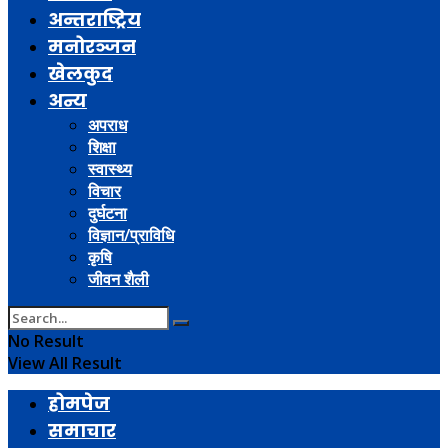
अन्तराष्ट्रिय
मनोरञ्जन
खेलकुद
अन्य
अपराध
शिक्षा
स्वास्थ्य
विचार
दुर्घटना
विज्ञान/प्राविधि
कृषि
जीवन शैली
No Result
View All Result
होमपेज
समाचार