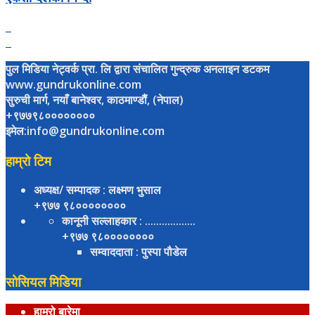
पुल मिडिया नेट्वर्क प्रा. लि द्वारा संचालित गुन्द्रुक अनलाइन डटकम
www.gundrukonline.com
सुरुची मार्ग, नयाँ बानेश्वर, काठमाण्डौैं, (नेपाल)
+९७७९८००००००००
इमेल:info@gundrukonline.com
हाम्रो टिम
अध्यक्ष/ सम्पादक
: लक्ष्मण भुसाल
+९७७ ९८००००००००
कानूनी सल्लाहकार
: ..................
+९७७ ९८००००००००
सम्वाददाता
: पुस्पा पौडेल
सोसियल मिडिया
हाम्रो बारेमा