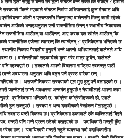
८४ सम्म ठूलो समूह त बन्ला तर ठूलो संगठन बन्न सक्छ कि सक्दैन ? हामीले
नै रास्वपाले जित्ने भएकाले संगठन निर्माण अभियानलाई कुन ढंगबाट अघि
छ ।प्रतिवेदनमा ओली र प्रचण्डसँग मिल्नुभन्दा बालेनसँग मिल्नु जाती रहेको
ि, बालेन आफैंको भनाइअनुसार उनी राजनीतिमा छैनन् र स्थानीय निकायका
ालेन राजनीतिमा आउँछन् वा आउँदैनन्, आए फरक दल खोलेर आउँछन् कि
को राजनीतिक एजेन्डा त्याग्छन् कि त्याग्दैनन् ?’ प्रतिवेदनमा भनिएको छ,
, स्थानीय निकाय गैरदलीय हुनुपर्ने भन्ने आफ्नो अभियानलाई बालेनले अघि
ावना छ । बालेनसँगको सहकार्यको कुरा गरेर मात्र पुग्दैन, बालेनले
ि महत्त्वपूर्ण छ ।’ढकालले आफ्नो विचारमा राष्ट्रिय स्वतन्त्र पार्टी
नेलाई छान्ने अवधारणा अनुसार अघि बढ्न पर्ने प्रस्ट पारेका छन् ।
ेख गरिएको छ । अराजनीतिकरण रास्वपाको मूल मुद्दा हुनु पर्ने बताइएको छ ।
नगरी जान्नेलाई छान्ने अवधारणा अन्तर्गत हुनुपर्छ र नेपालीलाई आफ्ना काम
पर्छ,’ प्रतिवेदनमा भनिएको छ, ‘कांग्रेस कांग्रेसीहरूको हो, एमाले
ीको हुन सक्नुपर्छ । रास्वपा र अन्य दलबीचको रेखांकन मेटाइनुपर्छ ।
ई अघि नबढाउ घन्टी विकल्प छ।’प्रतिवेदनमा ढकालले एकै व्यक्तिलाई दिइने
पद, मन्त्री पनि भन्ने प्रश्न उठेको बताइएको छ । पदाधिकारी मन्त्री हुँदा
 गरेका छन् । ‘पदाधिकारी मन्त्री नहुने व्यवस्था गर्दा पदाधिकारीमा
 केन्द्र स्थापनाको अवस्था पनि सिर्जना हुन सक्छ । तथापि, केही निश्चित