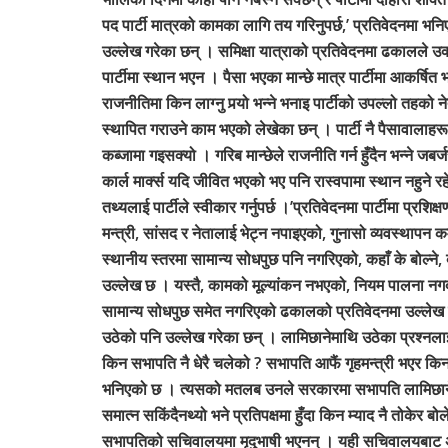
पद पार्टी मात्रको कामका लागि तय गरिनुपर्छ,’ प्रतिवेदनमा भनि
उल्लेख गरेका छन् । समिक्षा यात्राको प्रतिवेदनमा ढकालले उक्
पार्टीमा स्थान भएन । पैसा भएका मान्छे मात्र पार्टीमा आकर्ष
राजनीतिमा किन लाग्नु पर्‍यो भन्ने भनाइ पार्टीको उपल्लो तहको न
स्थापित गराउने काम भएको लेखेका छन् । पार्टी नै पैसावालाह
कब्जामा गइसक्यो । गरिब मान्छेले राजनीति गर्न हुँदैन भन्ने जबर
कार्ल मार्क्स यदि जीवित भएको भए पनि रास्वपामा स्थान नहुने र
तथ्यलाई पार्टीले स्वीकार गर्नुपर्छ ।’प्रतिवेदनमा पार्टीमा प्र
मन्त्री, सांसद र नेतालाई भेट्न नपाइएको, गुनासो व्यवस्थापन क
स्थानीय स्तरमा सामान्य सोधपुछ पनि नगरिएको, कहाँ के बोल्ने
उल्लेख छ । यस्तै, कामको मूल्यांकन नभएको, नियम पालना नगर्
सामान्य सोधपुछ समेत नगरिएको ढकालको प्रतिवेदनमा उल्लेख 
उठेको पनि उल्लेख गरेका छन् । लामिछानेमाथि उठेका प्रश्नलाई उ
किन सभापति नै धेरै चलेको ? सभापति आफैं गृहमन्त्री भएर कि
भनिएको छ । त्यसको मतलब उनले सरकारमा सभापति लामिछाने आफ
समात्न सकिंदैनथ्यो भने प्रतिपक्षमा हुँदा किन म्याद नै तोकेर 
सभापतिको सचिवालयमा मृदुभाषी भएनन् । यही सचिवालयबाट अग