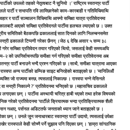
्टीको उपल्लो तहको नेतृत्वबाट नै सुनियो ।’ राष्ट्रिय स्वतन्त्र पार्टी
कालले पार्टी र सभापति रवि लामिछानेको काम–कारबाही र गतिविधिमाथि
ार र पार्टी सञ्चालन विधिमाथि आफ्नो समिक्षा यात्रा प्रतिवेदनमा
 ढकालबाटै आएको समिक्षा प्रतिवेदनले पार्टीमा हलचल ल्याएको छ । उक्त
केन्द्रीय समितिको बैठकपछि ढकाललाई सात दिनको लागि निलम्बनसमेत
ामन्त्री ढकालले टिप्पणी गरेका छैनन् ।जेठ ६ देखि असार ५ सम्म ३८
ी गरेर समिक्षा प्रतिवेदन तयार गरिएको थियो, जसलाई केही समयअघि
 को उपनिर्वाचनपछि समीक्षा गर्न गरिएको समीक्षा प्रतिवेदनमा अब
स्वतन्त्र पार्टी बनाउने भन्दै प्रश्न गरिएको छ ।साथै, समीक्षा यात्रामा आएका
रास्वपा अन्य पार्टीको डम्पिङ साइट बनिरहेको बताइएको छ । ‘मानिलिऔं
यक्ति जो राज्यमा बस्छ, त्यसलाई निकाल्छ । रास्वपा भन्ने मेसिनले
द वा मन्त्री निकाल्ने ?’ प्रतिवेदनमा भनिएको छ ।महासचिव ढकालले
ोप लगाएका छन् । पार्टीमा अस्थायी चरित्र हाबी भएको तथा हरेक विषयको
 गरेको प्रतिवेदनमा ‘पार्टीले क्रियात्मक भन्दा प्रतिक्रियात्मक शैली
्सन नआए, पर्सनल अडिटतर्फ जनताको ध्यान जाने बताइएको छ ।
ा छन् । उनले जुन जनाधारबाट स्वतन्त्र पार्टी उदायो, त्यसलाई उपेक्षा
र रास्वपाले केही सोच्नै पर्ने सुझाव पनि दिएका छन् । ‘हाम्रा सांगठनिक