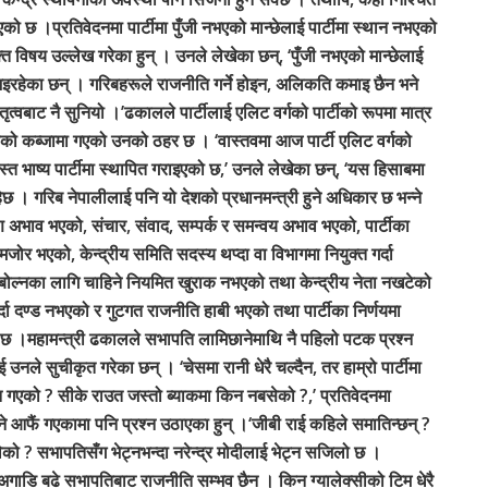
एको छ ।प्रतिवेदनमा पार्टीमा पुँजी नभएको मान्छेलाई पार्टीमा स्थान नभएको
त विषय उल्लेख गरेका हुन् । उनले लेखेका छन्, ‘पुँजी नभएको मान्छेलाई
ित भइरहेका छन् । गरिबहरूले राजनीति गर्ने होइन, अलिकति कमाइ छैन भने
ेतृत्वबाट नै सुनियो ।’ढकालले पार्टीलाई एलिट वर्गको पार्टीको रूपमा मात्र
रूको कब्जामा गएको उनको ठहर छ । ‘वास्तवमा आज पार्टी एलिट वर्गको
्जस्त भाष्य पार्टीमा स्थापित गराइएको छ,’ उनले लेखेका छन्, ‘यस हिसाबमा
हेछ । गरिब नेपालीलाई पनि यो देशको प्रधानमन्त्री हुने अधिकार छ भन्ने
शिक्षण अभाव भएको, संचार, संवाद, सम्पर्क र समन्वय अभाव भएको, पार्टीका
मजोर भएको, केन्द्रीय समिति सदस्य थप्दा वा विभागमा नियुक्त गर्दा
, बोल्नका लागि चाहिने नियमित खुराक नभएको तथा केन्द्रीय नेता नखटेको
दा दण्ड नभएको र गुटगत राजनीति हाबी भएको तथा पार्टीका निर्णयमा
छ ।महामन्त्री ढकालले सभापति लामिछानेमाथि नै पहिलो पटक प्रश्न
नले सुचीकृत गरेका छन् । ‘चेसमा रानी धेरै चल्दैन, तर हाम्रो पार्टीमा
न गएको ? सीके राउत जस्तो ब्याकमा किन नबसेको ?,’ प्रतिवेदनमा
ैं गएकामा पनि प्रश्न उठाएका हुन् ।‘जीबी राई कहिले समातिन्छन् ?
बोलेको ? सभापतिसँग भेट्नभन्दा नरेन्द्र मोदीलाई भेट्न सजिलो छ ।
ाडि बढे सभापतिबाट राजनीति सम्भव छैन । किन ग्यालेक्सीको टिम धेरै