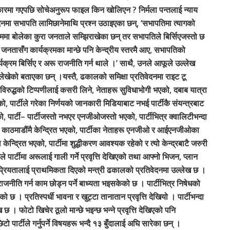
रमा गएपछि सोचेअनुरूप फाइल किन खोलिएन ? निर्मला पन्तलाई न्याय
वेदनमा सभापति लामिछानेमाथि प्रश्न उठाइएका छन्, ‘सभापतिमा त्यागको
रममा बोलेका कुरा जनताले सम्झिराखेका छन् तर सभापतिले बिर्सिएजस्तो छ
ुरा जनतासँग कार्यक्रमका मान्छे पनि केन्द्रीय स्तरमै आए, सभापतिको
क्रम बिर्सिए र अरू राजनीति गर्न थाले ।’ साथै, उनले आफूले उल्लेख
नलेखेको बताएका छन् ।यस्तै, ढकालको समिक्षा प्रतिवेदनमा राइट टू
्णयविरुद्धको टिप्पणीलाई कसरी लिने, नेताहरू सुविधाभोगी भएको, दबाब यात्रा
को, पार्टीले गरेका निर्णयको जानकारी मिडियाबाट नभई पार्टीकै संयन्त्रबाट
पार्टी– पार्टीजस्तो नभएर एनजीओजस्तो भएको, पार्टीभित्र क्वालिटीभन्दा
टी काठमाडौंमै केन्द्रित भएको, पार्टीका नेताहरू एनजीओ र आईएनजीओका
ेन्द्रित भएको, पार्टीमा शुद्धीकरण आवश्यक रहेको र त्यो केन्द्रबाटै जरुरी
र्टीमा अरूलाई गाली गर्ने प्रवृत्ति देखिएको तथा आफ्नो भिजन, प्लान
रियतालाई प्राथमिकता दिएको मन्त्री ढकालको प्रतिवेदनमा उल्लेख छ ।
ाजनीति गर्न काम छोड्न पर्ने बाध्यता भइसकेको छ । पार्टीभित्र निषेधको
 प्रतिस्पर्धी भावना र खुट्टा तानातान प्रवृत्ति देखियो । पार्टीभन्दा
छ । फोटो खिचेर ठूलो मान्छे भइन्छ भन्ने प्रवृत्ति देखिएको पनि
ार्टीले गर्नुपर्ने विषयहरू भन्दै १३ बुँदालाई अघि सारेका छन् ।