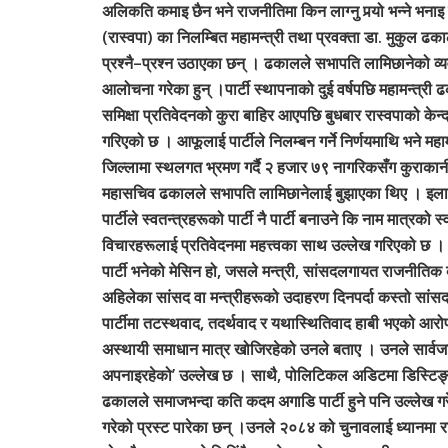
अलिकति कमाइ छैन भने राजनीतिमा किन लाग्नु पर्‍यो भन्ने भनाइ पार
(रास्वपा) का निलम्बित महामन्त्री तथा प्रवक्ता डा. मुकुल ढ
प्रश्नै–प्रश्न उठाएका छन् । ढकालले सभापति लामिछानेको व्यवह
आलोचना गरेका हुन् ।पार्टी स्थापनाको दुई वर्षपछि महामन्त्री
समिक्षा प्रतिवेदनको कुरा बाहिर आएपछि बुधबार रास्वपाको 
गरिएको छ । आफूलाई पार्टीले निलम्बन गर्ने निर्णयमाथि भने मह
जिल्लामा स्थलगत भ्रमण गर्दै २ हजार ७९ नागरिकसँग कुराकान
महासचिव ढकालले सभापति लामिछानेलाई बुझाएका थिए । इलाम–२
पार्टीले स्वतन्त्रहरूको पार्टी नै पार्टी बनाउने कि नाम मात्रको 
विचारहरूलाई प्रतिवेदनमा महत्त्वका साथ उल्लेख गरिएको छ । 
पार्टी भनेको मेसिन हो, जसले मन्त्री, सांसदलगायत राजनीतिक व्
अहिलेका सांसद वा मन्त्रीहरूको उदाहरण दिनपर्दा कस्तो सांस
पार्टीमा तटस्थवाद, तदर्थवाद र यथास्थितिवाद हाबी भएको आर
अस्थायी समाधान मात्र खोजिरहेको उनले बताए । उनले सार्वजनिक
अपनाइरहेको’ उल्लेख छ । साथै, पोलिटिकल अडिटमा डिस्टिङ
ढकालले समाजभन्दा कति कदम अगाडि पार्टी हुने पनि उल्लेख गरेक
गरेको प्रस्ट पारेका छन् ।उनले २०८४ को चुनावलाई ध्यानमा राखे