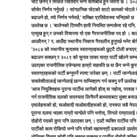
भोट छैनन् र त्यसले जितिंदैन भन्ने सत्यबोध हुन जरुरी छ । २०
सोचेर निर्णय गर्नुपर्छ । सांगठनिक भोटको साटो कामको भोटले 
बढाउने हो, त्यो निर्णय गर्नपर्छ,’ समिक्षा प्रतिवेदनमा भनिएको 
उल्लेख छ । ‘बालेनको टिमसँग हामी नियमित सम्पर्कमा रहे पन
प्रमुख हुन् र उनको विचारमा यो एक गैरराजनीतिक पद हो । ब
आउदैनन् ? र, आउँदा स्थानीय निकाय गैरदलीय हुनुपर्छ भनेर बोके
‘२०८४ को स्थानीय चुनावमा स्वतन्त्रहरूको छुट्टै टोली बनाएर
बढाउन सक्छन् र २०८९ को चुनाव ताका मात्र पार्टी खोल्ने सम्भ
उठाएका राजनीतिक एजेन्डामा हाम्रो सहमति छ वा छैन भन्ने कुरा पन
स्वतन्त्रहरूको पार्टी बन्नुपर्ने स्पष्ट पारेका छन् । पार्टी जान्
समावेशीतालाई जान्नेलाई छान्न सम्मिश्रण गर्न सक्नु पर्ने उल्ल
‘आज नियुक्तिहरू पुराना पार्टीमा लागेको होस् वा नहोस्, परवाह 
गर्न राजनीतिक दलको सदस्यता लिनैपर्ने बाध्यताबाट मुक्त बनाउनु
एमालेहरूको हो, माओवादी माओवादीहरूको हो, रास्वपा सबै नेपाल
पुराना दलमा भएका राम्रो मान्छेले पनि भनोस्, तिनले राम्राला
दोहोरो पदको कुरा पनि उठाएका छन् । एउटै व्यक्ति पार्टीमा पनि 
पार्टीको काम रोकियो भन्ने पनि परेको महामन्त्री ढकालले उल्लेख
भोलिका दिनमा कोही पनि नबस्न सक्छन् र पार्टीमा दोहोरो शक्ति