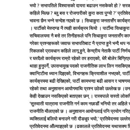
भयो ? सभापतिले विश्वासको दायरा बढाउन नसकेको हो ? सरका
कहिले मिल्छ ? ब्लु बस र रोजगारीको कुरा कता पुग्यो ?’ प्रति
भावना छैन भन्ने सन्देश गएको छ । सिधाकुरा जनतासँग कार्यक्
। पार्टीको मेरुदण्ड नै त्यही कार्यक्रम थियो । पार्टीमा सिधाक
सचिवालयमा नै बसे तर तिनीहरूले पनि सिधाकुरा जनतासँग कार्य
गरेका प्रश्नहरूको जवाफ सभापतिबाट नै प्राप्त हुने भन्दै थप 
रिकलको प्रावधान कहिले लागू हुने, केन्द्रीय नेताकै पार्टी निर
र घरदैलो कार्यक्रम राम्रो रहेको तर हराएको, धेरै बोलेर बिग्रिए
थाहा हुनुपर्ने, उपसभामुख पदको राजनीतिक लाभ लिन नसकिएको, 
क्वान्टिटीमा ध्यान दिइएको, विभागहरू क्रियाशील नभएको, पार्
कार्यक्रममा बढी देखिएको, पार्टी कामभन्दा बढी आसन र भाषणमा क
रहेको तथा अनुशासन आयोगमाथि प्रश्न उठेको उल्लेख छ ।उनले पा
केही देखाउन नसकिएको बताएका छन् । रास्वपाले सस्तो लोकप्
‘सुरुवाती यात्रामा राजनीति गर्न काम नछाडौं भनियो तर अहिले र
राजनीति मौलाएको छ । अनुशासन आयोगलाई पनि प्रयोग गरिएको छ ।
व्यक्तिलाई बलियो बनाउने गरी दौडधुप भयो,’ प्रतिवेदनमा उल्लेख 
प्रतिवेदनमा औंल्याइएको छ ।ढकालले प्रतिवेदनमा यथासक्य छिटो प