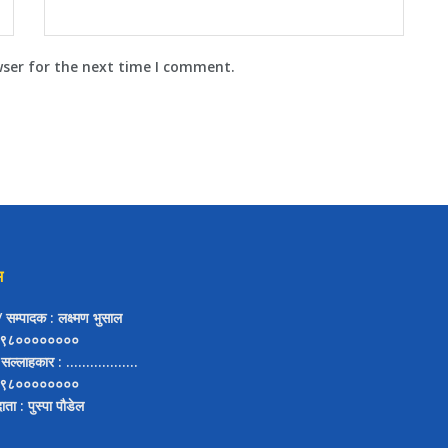
wser for the next time I comment.
म
ष/ सम्पादक
: लक्ष्मण भुसाल
९८००००००००
 सल्लाहकार
: ..................
९८००००००००
दाता
: पुस्पा पौडेल