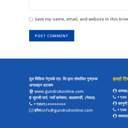
Save my name, email, and website in this bro
हाम्रो टि
पुल मिडिया नेट्वर्क प्रा. लि द्वारा संचालित गुन्द्रुक
अनलाइन डटकम
अध्यक्
www.gundrukonline.com
+९७७ 
सुरुची मार्ग, नयाँ बानेश्वर, काठमाण्डौैं, (नेपाल)
कानूनी
+९७७९८००००००००
+९७७ 
इमेल:info@gundrukonline.com
सम्वाद