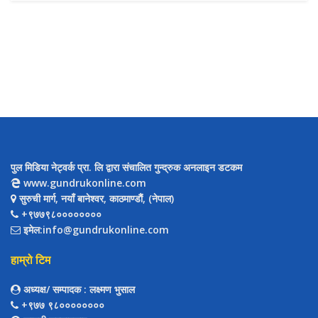
पुल मिडिया नेट्वर्क प्रा. लि द्वारा संचालित गुन्द्रुक अनलाइन डटकम
www.gundrukonline.com
सुरुची मार्ग, नयाँ बानेश्वर, काठमाण्डौैं, (नेपाल)
+९७७९८००००००००
इमेल:info@gundrukonline.com
हाम्रो टिम
अध्यक्ष/ सम्पादक
: लक्ष्मण भुसाल
+९७७ ९८००००००००