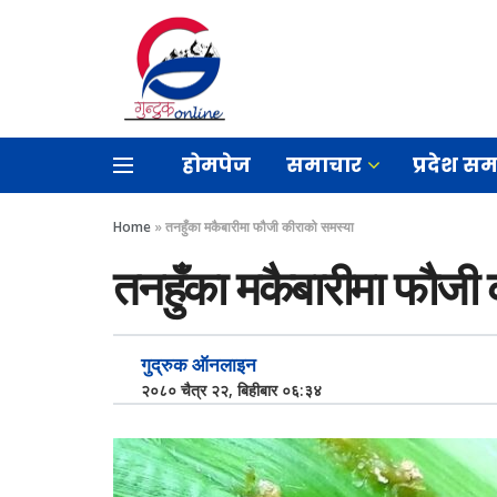
होमपेज
समाचार
प्रदेश स
Home
»
तनहुँका मकैबारीमा फौजी कीराको समस्या
तनहुँका मकैबारीमा फौजी
गुद्रुक ऑनलाइन
२०८० चैत्र २२, बिहीबार ०६:३४