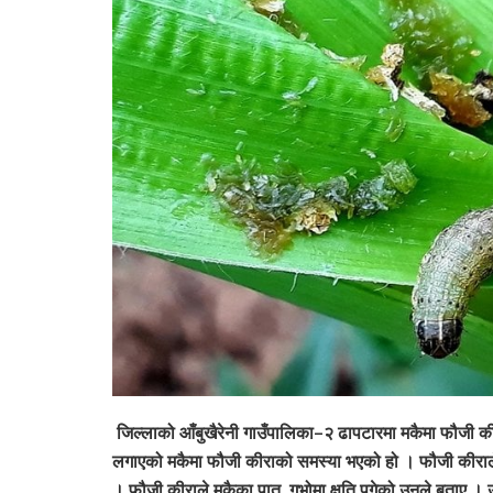
जिल्लाको आँबुखैरेनी गाउँपालिका–२ ढापटारमा मकैमा फौजी 
लगाएको मकैमा फौजी कीराको समस्या भएको हो । फौजी कीराले म
। फौजी कीराले मकैका पात, गुभोमा क्षति पुगेको उनले बताए । 