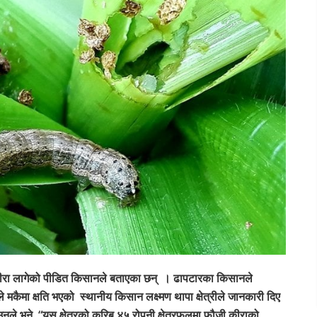
कीरा लागेको पीडित किसानले बताएका छन् । ढापटारका किसानले
कैमा क्षति भएको स्थानीय किसान लक्ष्मण थापा क्षेत्रीले जानकारी दिए
उनले भने, “यस क्षेत्रको करिब ४५ रोपनी क्षेत्रफलमा फौजी कीराको