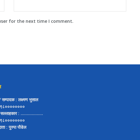
wser for the next time I comment.
म
ष/ सम्पादक
: लक्ष्मण भुसाल
९८००००००००
 सल्लाहकार
: ..................
९८००००००००
दाता
: पुस्पा पौडेल