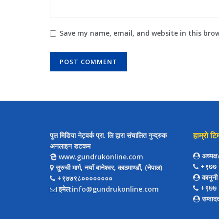
Save my name, email, and website in this bro
हाम्रो टि
पुल मिडिया नेट्वर्क प्रा. लि द्वारा संचालित गुन्द्रुक
अनलाइन डटकम
अध्यक्
www.gundrukonline.com
+९७७ 
सुरुची मार्ग, नयाँ बानेश्वर, काठमाण्डौैं, (नेपाल)
कानूनी
+९७७९८००००००००
+९७७ 
इमेल:info@gundrukonline.com
सम्वाद