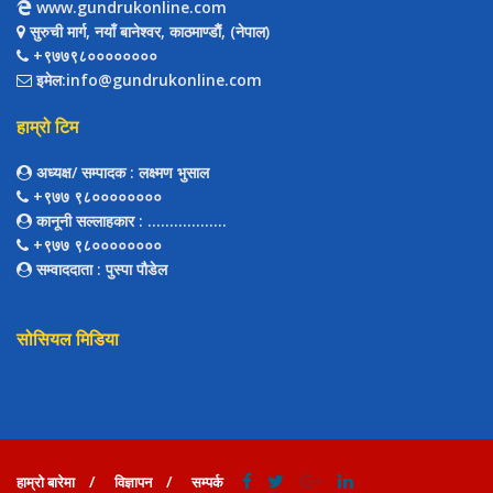
www.gundrukonline.com
सुरुची मार्ग, नयाँ बानेश्वर, काठमाण्डौैं, (नेपाल)
+९७७९८००००००००
इमेल:info@gundrukonline.com
हाम्रो टिम
अध्यक्ष/ सम्पादक
: लक्ष्मण भुसाल
+९७७ ९८००००००००
कानूनी सल्लाहकार
: ..................
+९७७ ९८००००००००
सम्वाददाता
: पुस्पा पौडेल
सोसियल मिडिया
हाम्रो बारेमा
विज्ञापन
सम्पर्क