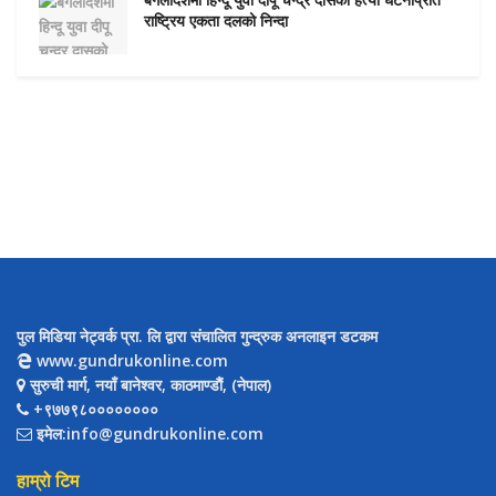
बंगलादेशमा हिन्दू युवा दीपू चन्द्र दासको हत्या घटनाप्रति
राष्ट्रिय एकता दलको निन्दा
पुल मिडिया नेट्वर्क प्रा. लि द्वारा संचालित गुन्द्रुक अनलाइन डटकम
www.gundrukonline.com
सुरुची मार्ग, नयाँ बानेश्वर, काठमाण्डौैं, (नेपाल)
+९७७९८००००००००
इमेल:info@gundrukonline.com
हाम्रो टिम