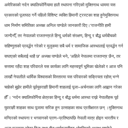
अमेरिकाको नर्दन क्यालिफोर्नियामा हालै स्थापना गरिएको मुक्तिनाथ धाममा यस
प्रकारको पूजापाठ गर्ने पहिलो विशिष्ट व्यक्ति हिमानी ट्रस्टका शाह हुनेमुक्तिनाथ
धाम निर्माण समितिका अध्यक्ष अनिल पाण्डेले जानकारी दिए।‘राजनीति हामी
जान्दैनौँ, तर नेपालको राजतन्त्रले हिन्दु धर्मको संरक्षण, हिन्दु र बौद्ध धर्मबीचको
सहिष्णुताको प्रवर्द्धन गरेको र मुलुकमा सबै धर्म र सामाजिक आस्थालाई प्रवर्द्धन गर्न
सघाएको सबैलाई थाहै छ’ अध्यक्ष पाण्डेले भने, ‘अहिले नेपालमा राजतन्त्र छैन, तर
सत्तामा रहँदा शाह परिवारले यस कार्यका लागि महत्त्वपूर्ण भूमिका खेलेको र आज पनि
लाखौं नेपालीले धार्मिक विश्वासको विस्तारमा यस परिवारको सक्रियता रहोस् भन्ने
चाहेको बुझेर हामीले पूर्वयुवराज्ञी हिमानी शाहलाई पूजा–अर्चनाका लागि आह्वान गरेका
हौँ । ‘नर्दन क्यालिफोर्निया क्षेत्रका हिन्दु र बौद्ध धर्ममा आस्था राख्ने नेपालीहरू पूर्व
युवराज्ञी शाहका साथ पूजामा सरिक हुन उत्साहका साथ प्रतीक्षारत छन् ।मुक्तिनाथ
मन्दिरको स्थापना र भगवानको प्राण–प्रतिष्ठापछि नेपाली मात्र होइन भारतीय र
अन्य मुलुकमा रहेका हिन्दु तथा बौद्ध धर्मावलम्वीहरु ओइरिएको अध्यक्ष पाण्डेले