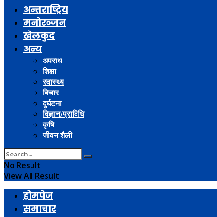
अन्तराष्ट्रिय
मनोरञ्जन
खेलकुद
अन्य
अपराध
शिक्षा
स्वास्थ्य
विचार
दुर्घटना
विज्ञान/प्राविधि
कृषि
जीवन शैली
No Result
View All Result
होमपेज
समाचार