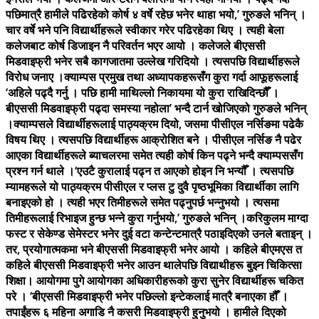
पछिमात्रै हामीले पढिरहेको कोर्ष ४ वर्षे रहेछ भनेर थाहा भयो,’ गुरुङले भनिन् ।
चार वर्षे भने पनि विद्यार्थीहरूले स्वीकार गरेर पढिरहेका थिए । त्यही बेला
कलेजबाट कोर्ष डिजाइन नै परिवर्तन भएर आयो । कलेजले बीएससी
मिडवाइफ्री भनेर सबै कागजातमा उल्लेख गरिदियो । त्यसपछि विद्यार्थीहरूले
विरोध जनाए ।क्याम्पस प्रमुख तथा अध्यापकहरूसँग कुरा गर्दा आफूहरूलाई
‘अहिले पढ्दै गर्नु । पछि हामी माथिल्लो निकायमा यो कुरा राखिदिन्छौँ ।
बीएससी मिडवाइफ्री पढ्दा समस्या नहोला’ भन्दै टार्न खोजिएको गुरुङले भनिन्
।क्याम्पसले विद्यार्थीहरूलाई पाठ्यक्रम दियो, जसमा पीसीएल नर्सिङमा पढेकै
विषय थिए । त्यसपछि विद्यार्थीहरू आक्रोशित बने । पीसीएल नर्सिङ नै पढेर
आएका विद्यार्थीहरूले ब्याचलरमा समेत त्यही कोर्ष किन पढ्ने भन्दै क्याम्पससँग
प्रश्न गर्न थाले ।‘एउटै कुरालाई पढ्न त आएको होइन नि भन्यौँ । त्यसपछि
म्यामहरूले यो पाठ्यक्रम पीसीएल र प्लस टु दुवै पृष्ठभूमिका विद्यार्थीका लागि
बनाइएको हो । त्यही भएर तिमीहरूले समेत पढ्नुपर्छ भन्नुभयो । त्यसमा
तिमीहरूलाई रिभाइज हुन्छ भन्ने कुरा गर्नुभयो,’ गुरुङले भनिन् ।करिकुलम माग्दा
फस्ट र सेकेण्ड सेमेस्टर भनेर दुई वटा कन्टेन्टमात्रै पठाइदिएको उनले बताइन् ।
तर, प्रयोगात्मकमा भने बीएससी मिडवाइफ्री भनेर आयो । कहिले बीएमएस त
कहिले बीएससी मिडवाइफ्री भनेर आउन थालेपछि विद्याथीहरू बुझ्न चिकित्सा
शिक्षा। आयोगमा पुगे आयोगका अधिकारीहरूको कुरा सुनेर विद्यार्थीहरू चकित
परे । ‘बीएससी मिडवाइफ्री भनेर पछिल्लो इन्टेकलाई मात्रै बनाएका हौँ ।
तपाईंहरू ६ महिना अगाडि नै कसरी मिडवाइफ्री हुनुभयो । हामीले दिएको