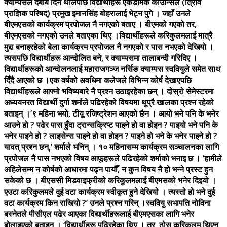
क्याम्पसले दबाब दिन थालेपछि विद्यार्थीहरू एकेडेमिक काउन्सिल (त्रिवि
प्राज्ञिक परिषद्) प्रमुख इमानसिंह बोहरालाई भेट्न पुगे । जहाँ उनले
बीएमएसको कार्यक्रम प्रपोजल नै नगएको बताए । बीएमको गएको तर,
बीएमएसको नगएको उनले बताएका थिए ।विद्यार्थीहरूले करिकुलमलाई मात्रै
मुद्दा बनाइरहेको बेला कार्यक्रम प्रपोजल नै नगएको र पास नभएको देखियो ।
त्यसपछि विद्यार्थीहरू आन्दोलित बने, र क्याम्पसमा तालाबन्दी गरिदिए ।
विद्यार्थीहरूको आन्दोलनलाई महाराजगञ्ज नर्सिङ क्याम्पस स्ववियुले समेत साथ
दिँदै आएको छ ।एक वर्षको अवधिमा कलेजले विभिन्न कोर्ष देखाएपछि
विद्यार्थीहरूले आफ्नो भविष्यबारे नै प्रश्न उठाइरहेका छन् । दोस्रो सेमेस्टरमा
अध्ययनरत विद्यार्थी दुर्गा शर्माले पढिरहेको विषयमा थुप्रै खालका प्रश्न रहेको
बताइन् ।‘९ महिना भयो, टीयू रजिष्ट्रेशन आएको छैन । आयो भने पनि के भनेर
आउने हो ? पढेर पास हुँदा ट्रान्सक्रिप्ट पाइने हो वा होइन ? पाइयो भने पनि के
भनेर पाइने हो ? लाइसेन्स पाइने हो वा होइन ? पाइने हो भने के भनेर पाइने हो ?
यावत् प्रश्न छन्,’ शर्माले भनिन् । १० महिनासम्म कार्यक्रम सञ्चालनका लागि
प्रपोजल नै पास नभएको विषय आफूहरूले पढिरहेको शर्माको भनाइ छ । ‘हामीले
अहिलेसम्म न कोर्षको आधारमा पढ्न पायौँ, न कुन विषय नै हो भन्ने प्रस्ट हुन
सकेको छ । बीएससी मिडवाइफ्रीको करिकुलमलाई बीएमसको भनेर दिइयो ।
एउटा करिकुलमले दुई वटा कार्यक्रम स्वीकृत हुने देखियो । त्यस्तो हो भने दुई
वटा कार्यक्रम किन राखियो ?’ उनले प्रश्न गरिन् ।स्ववियु सभापति नोविना
बस्नेतले पीसीएल पढेर आएका विद्यार्थीहरूलाई बीएमएसका लागि भनेर
बोलाइएको बताइन् । ‘विद्यार्थीहरू पढिरहेका थिए । तर, ठोस करिकुलम थिएन