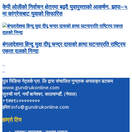
केपी ओलीको निर्वाचन क्षेत्रमा बढ्दै युवापुस्ताको आकर्षण, झापा–५
मा कांग्रेसबाट युवाको सिफारिस
बंगलादेशमा हिन्दू युवा दीपू चन्द्र दासको हत्या घटनाप्रति राष्ट्रिय
एकता दलको निन्दा
पुल मिडिया नेट्वर्क प्रा. लि द्वारा संचालित गुन्द्रुक अनलाइन डटकम
www.gundrukonline.com
सुरुची मार्ग, नयाँ बानेश्वर, काठमाण्डौैं, (नेपाल)
+९७७९८००००००००
इमेल:info@gundrukonline.com
हाम्रो टिम
अध्यक्ष/ सम्पादक
: लक्ष्मण भुसाल