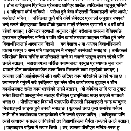
। ठोस करिकुलम प्रिन्टिङ प्रेसबाट छापिएर आउँछ, त्यतिञ्जेल पढ्नुस् भनियो
। ६ महिनामा कोर्ष सकियो । परीक्षा हुने बेला बीएससी मिडवाइफ्री भनेर आयो,’
बस्नेतले भनिन् । नर्सिङका कुनै पनि कोर्ष सेमेस्टर प्रणाली अनुसार नभएको
भन्दै उनले बीएमएसका विद्यार्थीको हकमा मात्रै सेमेस्टर प्रणाली र ४ वर्षे कोर्ष
रहेको बताइन् ।सेमेस्टर प्रणाली अनुसार नहुँदा परीक्षामा समस्या देखिएपछि
इन्टरनल एसिसमेन्ट भनियो र पछि डीन कार्यालयबाट फाइनल परीक्षा हुने भनेर
विद्यार्थीहरूलाई आश्वासन दिइयो । गत वैशाख २ मा आएका विद्यार्थीहरूको
हातमा फागुन २ सम्म पनि पाठ्यक्रम नै नभएको बस्नेतको भनाइ छ । उनीहरूले
पढिरहेको विषय नर्सिङ काउन्सिलले मान्ने वा नमान्ने प्रमुख प्रश्न रहेको पनि
उनले बताइन् ।महाराजगञ्ज नर्सिङ क्याम्पसका प्रमुख प्राध्यापक मुना राना
थापाले डीन कार्यालयमार्फत उक्त विषय मिलाउने काम भइरहेको बताइन् ।
त्यसका लागि आईओएमकी डीन आफैँ खटिएर काम गरिरहेको उनको भनाइ छ ।
क्याम्पसले गर्नुपर्ने सबै प्रक्रिया पूरा गरेर डीन कार्यालयमा बुझाएर र डीन
कार्यालयबाट समेत काम भइरहेको उनले बताइन् ।यो कोर्षका लागि प्लस टुबाट
समेत विद्यार्थी आउनुपर्नेमा नआएर पीसीएल पृष्टभूमिबाट मात्र आएको थापाको
भनाइ छ । पीसीएलबाट विद्यार्थी पठाएपछि बीएससी मिडवाइफ्री नभइ ब्याचुलर
मिडवाइफ्री साइन्स हुने उनको भनाइ छ ।फूहरूले उक्त कुरा समावेश गर्नका
लागि डीन कार्यालयमा पठाइसकेको पनि उनले प्रस्ट पारिन् । करिकुलम पनि
त्यही आधारमा बनाउन लागिरहेको तर विद्यार्थीहरूमा धैर्यता नभएको उनले बताइन्
।‘पाठ्यक्रम पहिला नै तयार थियो । तर, त्यसमा पीसीएल नर्सिङ-प्लस टु