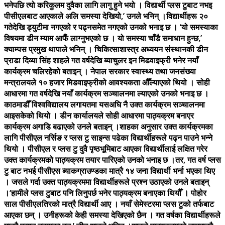
भनेपछि त्यो करिकुलम दुवैका लागि लागु हुने भयो । विद्यार्थी प्लस टुबाट नभइ
पीसीएलबाट आएकाले अलि समस्या देखियो,’ उनले भनिन् ।विद्यार्थीहरू २०
गतेदेखि ड्युटीमा नगएको र पढ्नसमेत नगएको उनको भनाइ छ । ‘यो समस्याका
विषयमा डीन म्याम आफैँ लाग्नुभएको छ । यो समस्या चाँडै समाधान हुन्छ,’
क्याम्पस प्रमुख थापाले भनिन् । चिकित्साशास्त्र अध्ययन संस्थानकी डीन
प्राडा दिव्या सिंह शाहले गत वर्षदेखि ब्याचुलर इन मिडवाइफ्री भनेर नयाँ
कार्यक्रम चलिरहेको बताइन् । नेपाल सरकार स्वास्थ्य तथा जनसंख्या
मन्त्रालयले १० हजार मिडवाइफ्रीको आवश्यकता औँल्याएको थियो । सोही
आधारमा गत वर्षदेखि नयाँ कार्यक्रम सञ्चालनमा ल्याएको उनको भनाइ छ ।
काठमाडौँ विश्वविद्यालय लगायतमा यसअघि नै उक्त कार्यक्रम सञ्चालनमा
आइसकेको थियो । डीन कार्यालयले सोही आधारमा पाठ्यक्रम बनाएर
कार्यक्रम अगाडि बढाएको उनले बताइन् ।शाहका अनुसार उक्त कार्यक्रमका
लागि पीसीएल नर्सिङ र प्लस टु साइन्स पढेका विद्यार्थीहरूले पढ्न पाउने भन्ने
थियो । पीसीएल र प्लस टु दुवै पृष्ठभूमिबाट आएका विद्यार्थीलाई लक्षित गरेर
उक्त कार्यक्रमको पाठ्यक्रम तयार पारिएको उनको भनाइ छ ।तर, गत वर्ष प्लस
टु बाट नभई पीसीएस ब्याकग्राउण्डका मात्रै १४ जना विद्यार्थी भर्ना भएका थिए
। जसले गर्दा उक्त पाठ्यक्रममा विद्यार्थीहरूले प्रश्न उठाएको उनले बताइन्
।‘हामीले प्लस टुबाट पनि लिनुपर्छ भनेर पाठ्यक्रम बनाएका थियौँ । पोहोर
साल पीसीएलतिरको मात्रै विद्यार्थी आए । नयाँ सेमेस्टरमा प्लस टुको तर्फबाट
आएका छन् । उनीहरूको केही समस्या देखिएको छैन । गत वर्षका विद्यार्थीहरूले