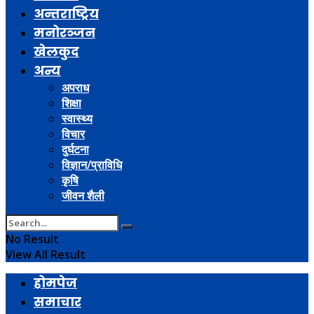
अन्तराष्ट्रिय
मनोरञ्जन
खेलकुद
अन्य
अपराध
शिक्षा
स्वास्थ्य
विचार
दुर्घटना
विज्ञान/प्राविधि
कृषि
जीवन शैली
No Result
View All Result
होमपेज
समाचार