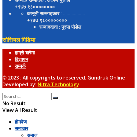
+९७७ ९८००००००००
कानूनी सल्लाहकार
: ..................
+९७७ ९८००००००००
सम्वाददाता
: पुस्पा पौडेल
सोसियल मिडिया
हाम्रो बारेमा
विज्ञापन
सम्पर्क
© 2023 : All copyrights to reserved. Gundruk Online
Developed by:
Nitra Technology
.
No Result
View All Result
होमपेज
समाचार
समाज