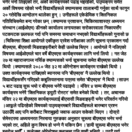
भनेर भर्ना लिइएको तर, अर्को कार्यक्रमको पढाइ भइरहेको, पाठ्यक्रम समेत
अर्को विषयमा रहेको भन्दै विद्यार्थीहरूले क्याम्पसमा तालाबन्दी गर्नुका साथै फागुन
२० गतेदेखि आन्दोलन थालेका हुन् । उनीहरूले एकेडेमिक र क्लिनिकल
गतिविधिसमेत बन्द गरेका छन् ।क्याम्पस प्रशासन, चिकित्साशास्त्र अध्ययन
संस्थान (आईओएम) डीनको कार्यालय लगायतका सरोकारवाला निकायसँग
पटकपटक छलफल गर्दा पनि समस्या समाधान नभएको विद्यार्थीहरूको गुनासो छ
।चिकित्सा शिक्षा आयोगले एकीकृत प्रवेश परीक्षाका लागि सूचना प्रकाशन गर्दा
बीएमएस, बीएससी मिडवाइफ्रीबारे केही उल्लेख थिएन । आयोगले नै नलिएको
विषयमा आईओएमले चार वर्षे बीएमएस कार्यक्रमका लागि भर्ना लियो । गत जेठ
२७ मा महाराजगञ्ज नर्सिङ क्याम्पसको भर्ना सूचनामा समेत बीएमएस उल्लेख
थियो ।क्याम्पसले २०८० जेठ ३२ मा ओरेन्टेशन कार्यक्रम राखेको थियो ।
उक्त कार्यक्रममा राखिएको ब्यानरमा पनि ‘बीएमएस’ नै उल्लेख थियो ।
विद्यार्थीहरूसँग गरिएको कबुलियतनामा पत्रमा समेत ‘बीएमएस’ नै थियो ।साउन
५ बाट पढाइ सुरू भयो र बीएमस भनेरै पढाइयो । मंसिर ४ सम्म बीएमएस
कार्यक्रम भनेरै ‘क्लिनिकल ड्युटी रोस्टर’ समेत बनेको थियो । तर, अचानक
मंसिर २२ मा बीएमएस कार्यक्रमलाई बीएससी मिडवाइफ्री भनेर परिवर्तन गरियो
।आफूले पढिरहेको विषयको पाठ्यक्रमबारे विद्यार्थीहरूले बारम्बार प्रश्न
उठाउँदै आए पनि कतैबाट चित्तबुझ्दो जवाफ आउन सकेको थिएन । दोस्रो
सेमेस्टरमा अध्ययनरत निरमाया गुरुङका अनुसार सुरूमा बीएमएस भनेर भर्ना
भएको तर, अहिले कुन विषय हो भन्ने नै यकिन छैन ।‘हामी सुरूमा बीएमएस भनेर
इनरोल भयौँ । कलेजमा ओरेन्टेशन क्लासमा पनि त्यही भनियो । पढ्दै गर्दा