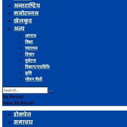
अन्तराष्ट्रिय
मनोरञ्जन
खेलकुद
अन्य
अपराध
शिक्षा
स्वास्थ्य
विचार
दुर्घटना
विज्ञान/प्राविधि
कृषि
जीवन शैली
No Result
View All Result
होमपेज
समाचार