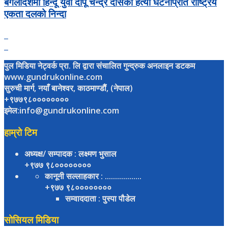
बंगलादेशमा हिन्दू युवा दीपू चन्द्र दासको हत्या घटनाप्रति राष्ट्रिय
एकता दलको निन्दा
पुल मिडिया नेट्वर्क प्रा. लि द्वारा संचालित गुन्द्रुक अनलाइन डटकम
www.gundrukonline.com
सुरुची मार्ग, नयाँ बानेश्वर, काठमाण्डौैं, (नेपाल)
+९७७९८००००००००
इमेल:info@gundrukonline.com
हाम्रो टिम
अध्यक्ष/ सम्पादक
: लक्ष्मण भुसाल
+९७७ ९८००००००००
कानूनी सल्लाहकार
: ..................
+९७७ ९८००००००००
सम्वाददाता
: पुस्पा पौडेल
सोसियल मिडिया