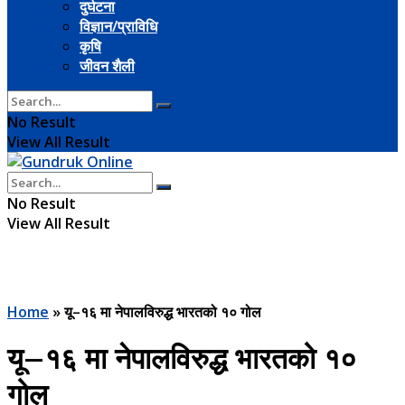
दुर्घटना
विज्ञान/प्राविधि
कृषि
जीवन शैली
No Result
View All Result
No Result
View All Result
Home
»
यू–१६ मा नेपालविरुद्ध भारतको १० गोल
यू–१६ मा नेपालविरुद्ध भारतको १०
गोल