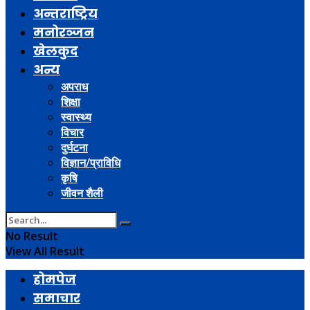
अन्तराष्ट्रिय
मनोरञ्जन
खेलकुद
अन्य
अपराध
शिक्षा
स्वास्थ्य
विचार
दुर्घटना
विज्ञान/प्राविधि
कृषि
जीवन शैली
No Result
View All Result
होमपेज
समाचार