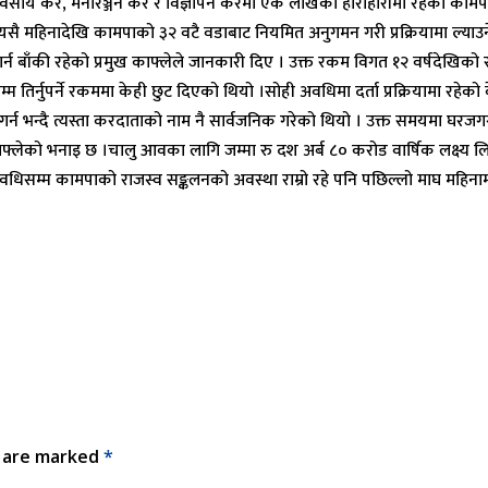
्यवसाय कर, मनोरञ्जन कर र विज्ञापन करमा एक लाखको हाराहारीमा रहेको कामपा र
महिनादेखि कामपाको ३२ वटै वडाबाट नियमित अनुगमन गरी प्रक्रियामा ल्याउने त
न बाँकी रहेको प्रमुख काफ्लेले जानकारी दिए । उक्त रकम विगत १२ वर्षदेखिको
 तिर्नुपर्ने रकममा केही छुट दिएको थियो ।सोही अवधिमा दर्ता प्रक्रियामा रह
्न भन्दै त्यस्ता करदाताको नाम नै सार्वजनिक गरेको थियो । उक्त समयमा घरजगगा
हेको काफ्लेको भनाइ छ ।चालु आवका लागि जम्मा रु दश अर्ब ८० करोड वार्षिक लक्ष
धिसम्म कामपाको राजस्व सङ्कलनको अवस्था राम्रो रहे पनि पछिल्लो माघ महिना
s are marked
*