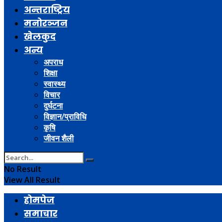
अन्तराष्ट्रिय
मनोरञ्जन
खेलकुद
अन्य
अपराध
शिक्षा
स्वास्थ्य
विचार
दुर्घटना
विज्ञान/प्राविधि
कृषि
जीवन शैली
No Result
View All Result
होमपेज
समाचार