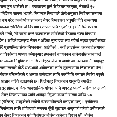
आलोचना हुन थालेको छ । यसकारण कुनै कैफियत नभएका, नेटवर्थ ९०
को निर्देशन पालना भएको, नियामक निकायले तोकेअनुसार निश्चित समयमा
िवरण माग गरेर एफपीओ र हकप्रद सेयर निष्कासन अनुमति दिने सम्बन्धमा
्चालक समितिमा यो विषयमा छलफल पनि भएको छ ।समितिले त्यस्ता
तले भन्यो, ‘यो साता बस्ने सञ्चालक समितिको बैठकमा उक्त विषयमा
िँदैन ।’अहिले हकप्रद सेयर र अंकित मूल्य एक सय रुपैयाँ भएका एफपीओका
आउँदै प्राथमिक सेयर निष्कासन (आईपीओ), नयाँ लाइसेन्स, कारबाहीलगायत
ा निवर्तमान अध्यक्ष रमेशकुमार हमालको कार्यकाल सकिएपछि सरकारले
ार अध्यक्ष नियुक्तिका लागि राष्ट्रिय योजना आयोगका उपाध्यक्ष मीनबहादुर
सम्म त्यसले बोर्ड अध्यक्षको आवेदनका लागि सूचनासमेत निकालेको छैन ।
बैठक बसिसकेको र अध्यक्ष छनोटका लागि कार्यविधि बनाउने निर्णय भएको
 आह्वान गरिने बताइएको छ ।धितोपत्र निष्कासन अनुमति नपाउँदा
ो मात्र होइन, वार्षिक व्यावसायिक योजना पनि अवरुद्ध भएको सरोकारवालाको
ा सेयर निष्कासनका लागि आवेदन दिएका कम्पनी संख्या करिब ५०
न्डिङ) राख्नुपरेको उद्योगी व्यवसायीहरूले बताएका छन् । प्रक्रिया
 निर्माणका लागि तोकिएको समयमा पुँजी जुटाउन अप्ठ्यारो परेको उनीहरूको
न थप सेयर निष्कासन गर्न धितोपत्र बोर्डमा आवेदन दिएका छौं,’ बोर्डमा