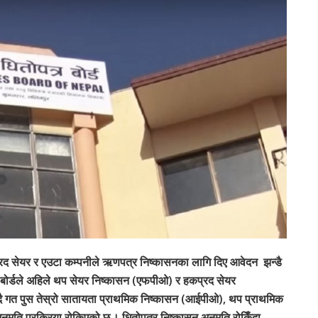
द सेयर र एउटा कम्पनीले ऋणपत्र निष्कासनका लागि दिए आवेदन झन्डै
र बोर्डले अहिले थप सेयर निष्कासन (एफपीओ) र हकप्रद सेयर
्दै गत पुस तेस्रो सातायता प्राथमिक निष्कासन (आईपीओ), थप प्राथमिक
ति प्रक्रिया रोकिएको छ । धितोपत्र निष्कासन अनुमति रोकिँदा