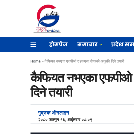
होमपेज
समाचार
प्रदेश स
Home
»
कैफियत नभएका एफपीओ र हकप्रद सेयरको अनुमति दिने तयारी
कैफियत नभएका एफपीओ र
दिने तयारी
गुद्रुक ऑनलाइन
२०८० फाल्गुन १३, आईतवार ०७:०९