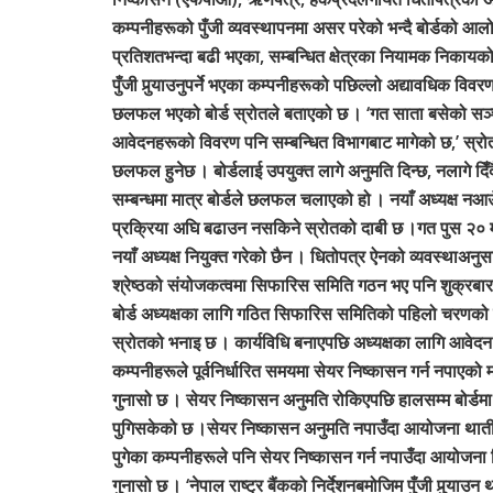
कम्पनीहरूको पुँजी व्यवस्थापनमा असर परेको भन्दै बोर्डको 
प्रतिशतभन्दा बढी भएका, सम्बन्धित क्षेत्रका नियामक निकाय
पुँजी पुर्‍याउनुपर्ने भएका कम्पनीहरूको पछिल्लो अद्यावधिक व
छलफल भएको बोर्ड स्रोतले बताएको छ । ‘गत साता बसेको सञ
आवेदनहरूको विवरण पनि सम्बन्धित विभागबाट मागेको छ,’ स्रो
छलफल हुनेछ । बोर्डलाई उपयुक्त लागे अनुमति दिन्छ, नलागे द
सम्बन्धमा मात्र बोर्डले छलफल चलाएको हो । नयाँ अध्यक्ष न
प्रक्रिया अघि बढाउन नसकिने स्रोतको दाबी छ ।गत पुस २० म
नयाँ अध्यक्ष नियुक्त गरेको छैन । धितोपत्र ऐनको व्यवस्थाअनुस
श्रेष्ठको संयोजकत्वमा सिफारिस समिति गठन भए पनि शुक्रबार
बोर्ड अध्यक्षका लागि गठित सिफारिस समितिको पहिलो चरणको 
स्रोतको भनाइ छ । कार्यविधि बनाएपछि अध्यक्षका लागि आवेदन
कम्पनीहरूले पूर्वनिर्धारित समयमा सेयर निष्कासन गर्न नपाएक
गुनासो छ । सेयर निष्कासन अनुमति रोकिएपछि हालसम्म बोर्डम
पुगिसकेको छ ।सेयर निष्कासन अनुमति नपाउँदा आयोजना थाती (पे
पुगेका कम्पनीहरूले पनि सेयर निष्कासन गर्न नपाउँदा आयोजना
गुनासो छ । ‘नेपाल राष्ट्र बैंकको निर्देशनबमोजिम पुँजी पुर्‍याउ