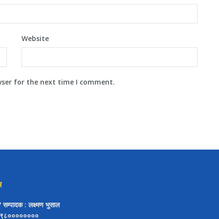
Website
wser for the next time I comment.
म
ष/ सम्पादक
: लक्ष्मण भुसाल
९८००००००००