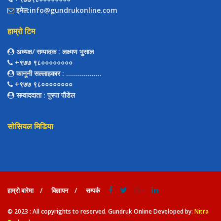
इमेल:info@gundrukonline.com
हाम्रो टिम
अध्यक्ष/ सम्पादक
: लक्ष्मण भुसाल
+९७७ ९८००००००००
कानूनी सल्लाहकार
: ..................
+९७७ ९८००००००००
सम्वाददाता
: पुस्पा पौडेल
सोसियल मिडिया
हाम्रो बारेमा
विज्ञापन
सम्पर्क
© 2023 : All copyrights to reserved. Gundruk Online Developed by:
Nitra