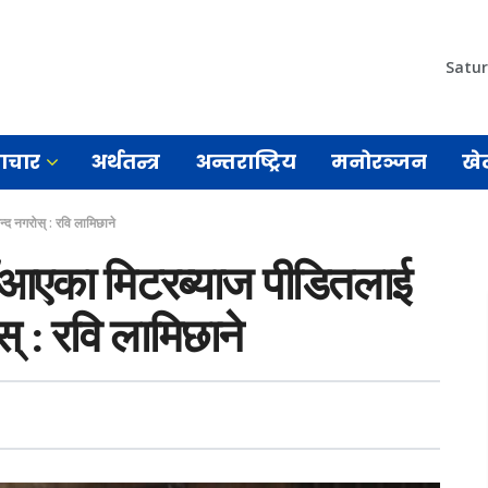
Satur
माचार
अर्थतन्त्र
अन्तराष्ट्रिय
मनोरञ्जन
खे
द नगरोस् : रवि लामिछाने
 आएका मिटरब्याज पीडितलाई
् : रवि लामिछाने