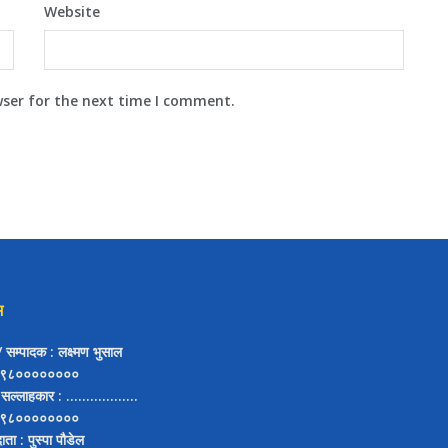
Website
wser for the next time I comment.
म
ष/ सम्पादक
: लक्ष्मण भुसाल
९८००००००००
 सल्लाहकार
: ..................
९८००००००००
दाता
: पुस्पा पौडेल