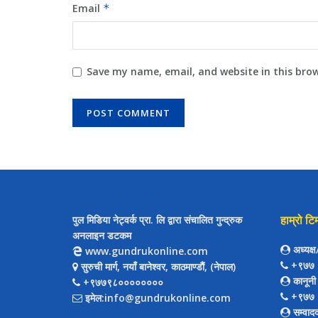
Email
*
Save my name, email, and website in this bro
हाम्रो टि
पुल मिडिया नेट्वर्क प्रा. लि द्वारा संचालित गुन्द्रुक
अनलाइन डटकम
अध्यक्
www.gundrukonline.com
+९७७ 
सुरुची मार्ग, नयाँ बानेश्वर, काठमाण्डौैं, (नेपाल)
कानूनी
+९७७९८००००००००
+९७७ 
इमेल:info@gundrukonline.com
सम्वाद