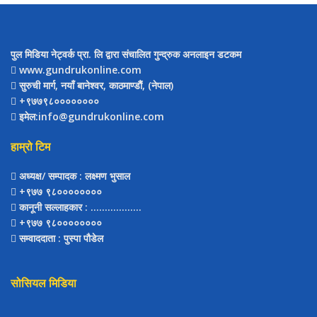
पुल मिडिया नेट्वर्क प्रा. लि द्वारा संचालित गुन्द्रुक अनलाइन डटकम
www.gundrukonline.com
सुरुची मार्ग, नयाँ बानेश्वर, काठमाण्डौैं, (नेपाल)
+९७७९८००००००००
इमेल:info@gundrukonline.com
हाम्रो टिम
अध्यक्ष/ सम्पादक
: लक्ष्मण भुसाल
+९७७ ९८००००००००
कानूनी सल्लाहकार
: ..................
+९७७ ९८००००००००
सम्वाददाता
: पुस्पा पौडेल
सोसियल मिडिया