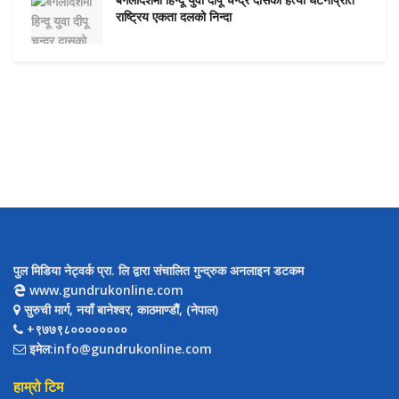
बंगलादेशमा हिन्दू युवा दीपू चन्द्र दासको हत्या घटनाप्रति
राष्ट्रिय एकता दलको निन्दा
पुल मिडिया नेट्वर्क प्रा. लि द्वारा संचालित गुन्द्रुक अनलाइन डटकम
www.gundrukonline.com
सुरुची मार्ग, नयाँ बानेश्वर, काठमाण्डौैं, (नेपाल)
+९७७९८००००००००
इमेल:info@gundrukonline.com
हाम्रो टिम