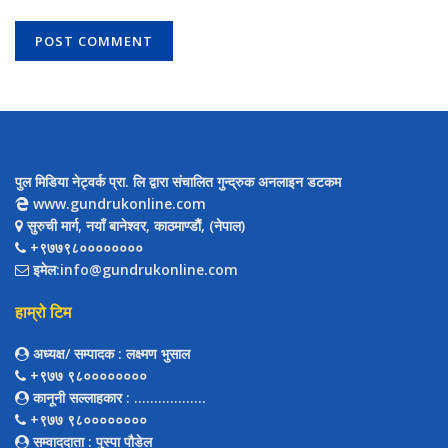
पुल मिडिया नेट्वर्क प्रा. लि द्वारा संचालित गुन्द्रुक अनलाइन डटकम
www.gundrukonline.com
सुरुची मार्ग, नयाँ बानेश्वर, काठमाण्डौैं, (नेपाल)
+९७७९८००००००००
इमेल:info@gundrukonline.com
हाम्रो टिम
अध्यक्ष/ सम्पादक
: लक्ष्मण भुसाल
+९७७ ९८००००००००
कानूनी सल्लाहकार
: ..................
+९७७ ९८००००००००
सम्वाददाता
: पुस्पा पौडेल