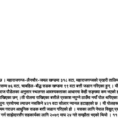
 छ । महाराजगन्ज–लैनचौर–जमल खण्डमा ३१८ वटा, महाराजगन्जको प्रहरी तालिम के
सम्म ७६ वटा, चाबहिल–बौद्ध सडक खण्डमा ९९ वटा बत्ती जडान गरिएका हुन् । यी
र पदमराज पौडेलका अनुसार स्थलगत आवश्यकताका आधारमा केही सङ्ख्या कम भएक
 राखिएका छन् ।ती पोलमा राखिएका बत्तीले प्रकाश नपुग्ने ठाउँमा नयाँ पोल थप
ुनः प्रयोगमा ल्याउन नसकिने ४२१ वटा सोलार प्यानल हटाइएको छ । यी पोलहरू मह
कायम गराउन आधुनिक सडक बत्ती जडान गरिएको हो । यसका लागि नेपाल विद्युत् 
काम गर्न साझेदारसँग सहकार्यका लागि २०७९ माघ २४ गते सम्झौता भएको थियो ।