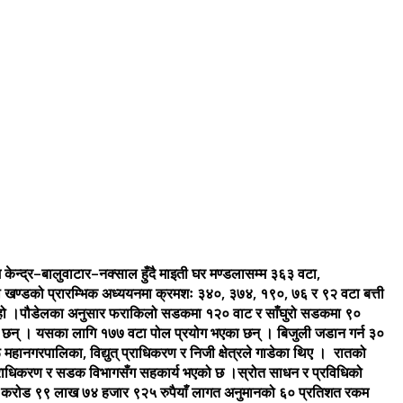
न्द्र–बालुवाटार–नक्साल हुँदै माइती घर मण्डलासम्म ३६३ वटा,
 खण्डको प्रारम्भिक अध्ययनमा क्रमशः ३४०, ३७४, १९०, ७६ र ९२ वटा बत्ती
ो हो ।पौडेलका अनुसार फराकिलो सडकमा १२० वाट र साँघुरो सडकमा ९०
िएका छन् । यसका लागि १७७ वटा पोल प्रयोग भएका छन् । बिजुली जडान गर्न ३०
ानगरपालिका, विद्युत् प्राधिकरण र निजी क्षेत्रले गाडेका थिए । रातको
प्राधिकरण र सडक विभागसँग सहकार्य भएको छ ।स्रोत साधन र प्रविधिको
 ११ करोड ९९ लाख ७४ हजार ९२५ रुपैयाँ लागत अनुमानको ६० प्रतिशत रकम