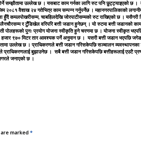
होर्ने सम्झौतामा उल्लेख छ । यसबाट काम गर्नका लागि रुट पनि छुट्ट्याइएको छ 
िम २०८१ वैशाख २४ गतेभित्र काम सम्पन्न गर्नुपर्नेछ । महानगरपालिकाको लगानीम
ला हुँदै कमलपोखरीसम्म, चाबहिलदेखि जोरपाटीसम्मको रुट राखिएको छ । यसैगरी वि
ेखि लैनचौरसम्म र टुँडिखेल वरिपरि बत्ती जडान हुनेछन् । यो रुटमा बत्ती जडानको क
। ती पोलहरूको पुनः प्रयोग योजना स्वीकृति हुने चरणमा छ । योजना स्वीकृत भ
ने, २१ हजार ९७० मिटर तार आवश्यक पर्ने अनुमान छ । यसरी बत्ती जडान भएपछि जगेडा
े सम्झौतामा उल्लेख छ । प्राधिकरणले बत्ती जडान गरिसकेपछि सञ्चालन व्यवस्थापनक
ले प्राधिकरणलाई बुझाउनेछ । सबै बत्ती जडान गरिसकेपछि बत्तीहरूलाई एउटै प्
हानगरले जनाएको छ ।
s are marked
*