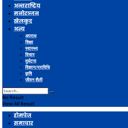
अन्तराष्ट्रिय
मनोरञ्जन
खेलकुद
अन्य
अपराध
शिक्षा
स्वास्थ्य
विचार
दुर्घटना
विज्ञान/प्राविधि
कृषि
जीवन शैली
No Result
View All Result
होमपेज
समाचार