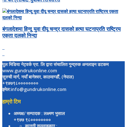
बंगलादेशमा हिन्दू युवा दीपू चन्द्र दासको हत्या घटनाप्रति राष्ट्रिय
एकता दलको निन्दा
पुल मिडिया नेट्वर्क प्रा. लि द्वारा संचालित गुन्द्रुक अनलाइन डटकम
www.gundrukonline.com
सुरुची मार्ग, नयाँ बानेश्वर, काठमाण्डौैं, (नेपाल)
+९७७९८००००००००
इमेल:info@gundrukonline.com
हाम्रो टिम
अध्यक्ष/ सम्पादक
: लक्ष्मण भुसाल
+९७७ ९८००००००००
कानूनी सल्लाहकार
: ..................