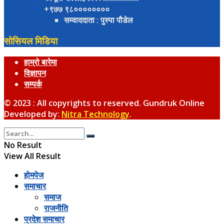
+९७७ ९८००००००००
सम्वाददाता
: पुस्पा पौडेल
सोसियल मिडिया
हाम्रो बारेमा
विज्ञापन
सम्पर्क
© 2023 : All copyrights to reserved. Gundruk Online
Developed by:
Nitra Technology
.
No Result
View All Result
होमपेज
समाचार
समाज
राजनीति
प्रदेश समाचार