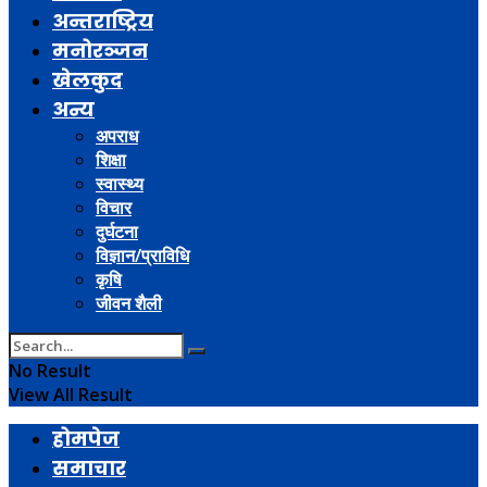
अन्तराष्ट्रिय
मनोरञ्जन
खेलकुद
अन्य
अपराध
शिक्षा
स्वास्थ्य
विचार
दुर्घटना
विज्ञान/प्राविधि
कृषि
जीवन शैली
No Result
View All Result
होमपेज
समाचार