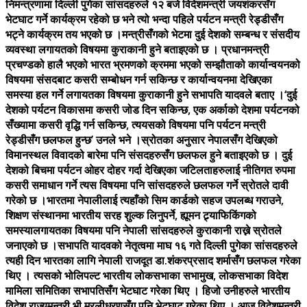
निमन्त्रणामा दिल्ली पुगेका सांसदहरुले १२ बजे विदेशमन्त्री जयशंकरसँग
भेटघाट गर्ने कार्यक्रम रहेको छ भने त्यो भन्दा पहिले पर्यटन मन्त्री रेड्डीसँग
भट्ने कार्यक्रम तय भएको छ ।मन्त्रीसँगको भेटमा दुई देशको सम्बन्ध र संसदीय
व्यवस्था लगायतको विषयमा कुराकानी हुने बताइएको छ । प्रधानमन्त्री
प्रचण्डको हालै भएको भारत भ्रमणको क्रममा भएको सम्झौताको कार्यान्वयनको
विषयमा संसदबाट कसरी सम्बोधन गर्न सकिन्छ र कार्यान्वयनमा देखिएका
समस्या हल गर्ने लगायतका विषयमा कुराकानी हुने सभापति यादवले बताए ।‘दुई
देशको पर्यटन विकासमा कसरी जोड दिन सकिन्छ, एक अर्काको देशमा पर्यटनको
सँख्यामा कसरी वृद्धि गर्न सकिन्छ, त्ययसको विषयमा पनि पर्यटन मन्त्री
रेड्डीसँग छलफल हुन्छ’ उनले भने ।स्रोतका अनुसार नेपालसँग देखिएको
विमानस्थल विवादको बारेमा पनि संसदहरुसँग छलफल हुने बताइएको छ । दुई
देशको बिचमा पर्यटन ओहर दोहर गर्दा देखिएका जटिलताहरुलाई नीतिगत रुपमा
कसरी समाधान गर्ने त्यस विषयमा पनि सांसदहरुले छलफल गर्ने स्रोतले दावी
गरेको छ ।भारतमा नेपालीलाई त्यहाँको सिम कार्डको सहज उपलब्ध गराउने,
शिक्षण संस्थानमा भारतीय सरह शुल्क लिनुपर्ने, ह्यूमन ट्र्याफिकिंगको
समस्यालगायतका विषयमा पनि नेपाली सांसदहरुले कुराकानी राख्ने स्रोतले
जनाएको छ ।सभापति यादवको नेतृत्वमा माघ १६ गते दिल्ली पुगेका सांसदहरुले
त्यही दिन भारतका लागि नेपाली राजदूत डा.शंकरप्रसाद शर्मासँग छलफल गरेका
थिए । त्यसको भोलिपल्ट भारतीय लोकसभाका सभामुख, लोकसभाका विदेश
मामिला समितिका सभापतिसँग भेटघाट गरेका थिए । हिजो उनीहरुले भारतीय
विदेश राज्यमन्त्री भी मुरलीधरणसँग पनि भेटघाट गरेका थिए । आज विदेशमन्त्री