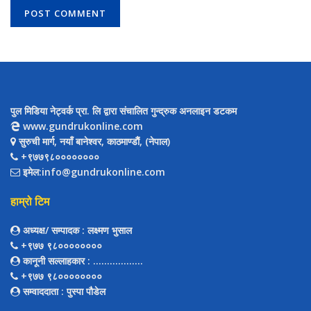
पुल मिडिया नेट्वर्क प्रा. लि द्वारा संचालित गुन्द्रुक अनलाइन डटकम
www.gundrukonline.com
सुरुची मार्ग, नयाँ बानेश्वर, काठमाण्डौैं, (नेपाल)
+९७७९८००००००००
इमेल:info@gundrukonline.com
हाम्रो टिम
अध्यक्ष/ सम्पादक
: लक्ष्मण भुसाल
+९७७ ९८००००००००
कानूनी सल्लाहकार
: ..................
+९७७ ९८००००००००
सम्वाददाता
: पुस्पा पौडेल