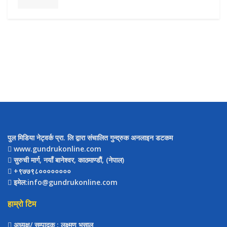
पुल मिडिया नेट्वर्क प्रा. लि द्वारा संचालित गुन्द्रुक अनलाइन डटकम
www.gundrukonline.com
सुरुची मार्ग, नयाँ बानेश्वर, काठमाण्डौैं, (नेपाल)
+९७७९८००००००००
इमेल:info@gundrukonline.com
हाम्रो टिम
अध्यक्ष/ सम्पादक
: लक्ष्मण भुसाल