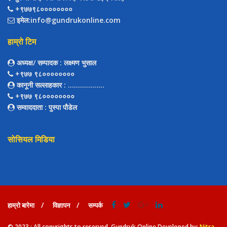
+९७७९८००००००००
इमेल:info@gundrukonline.com
हाम्रो टिम
अध्यक्ष/ सम्पादक
: लक्ष्मण भुसाल
+९७७ ९८००००००००
कानूनी सल्लाहकार
: ..................
+९७७ ९८००००००००
सम्वाददाता
: पुस्पा पौडेल
सोसियल मिडिया
हाम्रो बारेमा
विज्ञापन
सम्पर्क
© 2023 : All copyrights to reserved. Gundruk Online Developed by:
Nitra