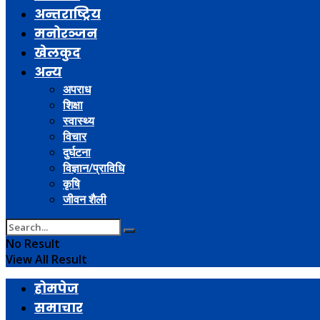
अन्तराष्ट्रिय
मनोरञ्जन
खेलकुद
अन्य
अपराध
शिक्षा
स्वास्थ्य
विचार
दुर्घटना
विज्ञान/प्राविधि
कृषि
जीवन शैली
No Result
View All Result
होमपेज
समाचार