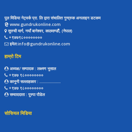
पुल मिडिया नेट्वर्क प्रा. लि द्वारा संचालित गुन्द्रुक अनलाइन डटकम
www.gundrukonline.com
सुरुची मार्ग, नयाँ बानेश्वर, काठमाण्डौैं, (नेपाल)
+९७७९८००००००००
इमेल:info@gundrukonline.com
हाम्रो टिम
अध्यक्ष/ सम्पादक
: लक्ष्मण भुसाल
+९७७ ९८००००००००
कानूनी सल्लाहकार
: ..................
+९७७ ९८००००००००
सम्वाददाता
: पुस्पा पौडेल
सोसियल मिडिया