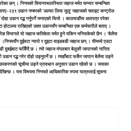
परेका छन् । निगमको विमानस्थलस्थित जहाज मर्मत सम्भार सम्बन्धित
ो आरए–२३९ उडान नम्बरको ‘अल्फा लिमा जुलु’ जहाजको फ्लाइट कन्ट्रोल
ै दोहा उडान रद्ध गर्नुपर्ने जनाएको थियो । काठमाडौंमा अलपत्र परेका
ीनवटा होटलमा राखिएको उक्त उडानसँग सम्बन्धित एक कर्मचारीले बताए ।
 विभागले यो जहाज कतिबेला मर्मत हुने यकिन भनिसकेको छैन । ‘बेलैमा
े ।निगमसँग दुईवटा न्यारो र दुइटा वाइडबडी जहाज छन् । यीमध्ये एउटा
 दुबईबाट फर्किँदै छ । त्यो जहाज मंगलबार बेलुकी जापानको नारिता
 उडान रद्ध गरेर दोहो उड्नुपर्ने छ । त्यहाँबाट फर्केर जापान बेलैमा उड्ने
तम उपकरणको सूचीमा उड्ने प्रावधान अनुसार उडान रहेको छ । जसका
ने देखिन्छ । यस विषयमा निगमले आधिकारिक रुपमा यात्रुलाई सूचना