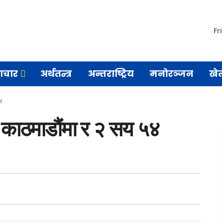
Fr
माचार
अर्थतन्त्र
अन्तराष्ट्रिय
मनोरञ्जन
खे
्र
 काठमाडौंमा र २ सय ५४