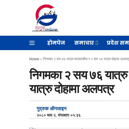
होमपेज
समाचार
प्रदेश स
Home
»
निगमका २ सय ७६ यात्रु काठमाडौंमा र २ सय ५४ यात्रु दोहामा अलपत
निगमका २ सय ७६ यात्रु
यात्रु दोहामा अलपत्र
गुद्रुक ऑनलाइन
२०८० माघ २, मंगलवार ०५:३६