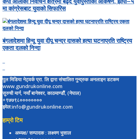
केपी ओलीको निर्वाचन क्षेत्रमा बढ्दै युवापुस्ताको आकर्षण, झापा–५
मा कांग्रेसबाट युवाको सिफारिस
बंगलादेशमा हिन्दू युवा दीपू चन्द्र दासको हत्या घटनाप्रति राष्ट्रिय
एकता दलको निन्दा
पुल मिडिया नेट्वर्क प्रा. लि द्वारा संचालित गुन्द्रुक अनलाइन डटकम
www.gundrukonline.com
सुरुची मार्ग, नयाँ बानेश्वर, काठमाण्डौैं, (नेपाल)
+९७७९८००००००००
इमेल:info@gundrukonline.com
हाम्रो टिम
अध्यक्ष/ सम्पादक
: लक्ष्मण भुसाल