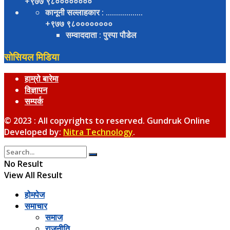
+९७७ ९८००००००००
कानूनी सल्लाहकार
: ..................
+९७७ ९८००००००००
सम्वाददाता
: पुस्पा पौडेल
सोसियल मिडिया
हाम्रो बारेमा
विज्ञापन
सम्पर्क
© 2023 : All copyrights to reserved. Gundruk Online
Developed by:
Nitra Technology
.
No Result
View All Result
होमपेज
समाचार
समाज
राजनीति