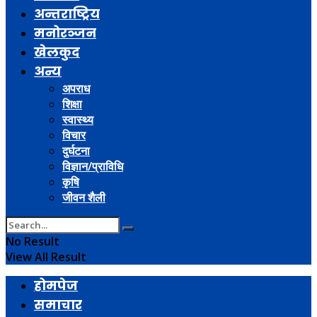
अन्तराष्ट्रिय
मनोरञ्जन
खेलकुद
अन्य
अपराध
शिक्षा
स्वास्थ्य
विचार
दुर्घटना
विज्ञान/प्राविधि
कृषि
जीवन शैली
No Result
View All Result
होमपेज
समाचार