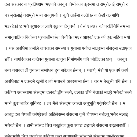
दल सरकार वा प्रतिपक्षमा भएपनि कानुन निर्माणका क्रममा त राम्रोलाई राम्रो र
नराम्रोलाई नराम्रो भन्न सक्नुपर्यो । कुनै ठाउँमा गल्ती छ वा केही तलमाथि
भइरहेको छ भने सुधारका लागि सुझाव दिनुपर्यो ।
विसं २०७९ को प्रतिनिधिसभामा
समानुपातिक निर्वाचन प्रणालीमार्फत निर्वाचित भएर आएको एक वर्ष एक महिना भयो
। यस अवधिमा हामीले जनताका समस्या र गुनासा पर्याप्त मात्रामा संसद्मा उठाएका
छौँ । नागरिकका कतिपय गुनासा कानुन निर्माणसँग पनि जोडिएका छन् । कानुन
बन्न नसक्दा ती गुनासा सम्बोधन हुन सकेका छैनन् । यद्यपि, मेरो यो एक वर्षे कार्य
अवधिबाट म एकदमै खुसी र हर्ष मनाउने अवस्थामा छैन । तर म बेखुसी पनि छैन ।
कतिपय अवस्थामा संसद्मा दलको ह्वीप चल्ने, दलका शीर्ष नेताको मात्रै भनेको चल्ने
भन्ने कुरा बाहिर सुनिन्छ । तर मैले संसद्मा त्यस्तो अनुभूति गर्नुपरेको छैन । म
आबद्ध दल नेपाली कांग्रेसले अहिलेसम्म संसद्मा कुनै विषयमा नबोल्नु भनेर मलाई
भनेको छैन । हामी सांसद चित्त नबुझेका कुरा स्पष्ट ढङ्गले संसद्मा राख्नसक्छौँ ।
बजेटमाथि चित्त नबुझेका कतिपय कुरा सत्तापक्षकै सांसदले संसद्मा गम्भीररुपमा