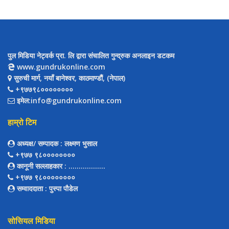
पुल मिडिया नेट्वर्क प्रा. लि द्वारा संचालित गुन्द्रुक अनलाइन डटकम
www.gundrukonline.com
सुरुची मार्ग, नयाँ बानेश्वर, काठमाण्डौैं, (नेपाल)
+९७७९८००००००००
इमेल:info@gundrukonline.com
हाम्रो टिम
अध्यक्ष/ सम्पादक
: लक्ष्मण भुसाल
+९७७ ९८००००००००
कानूनी सल्लाहकार
: ..................
+९७७ ९८००००००००
सम्वाददाता
: पुस्पा पौडेल
सोसियल मिडिया