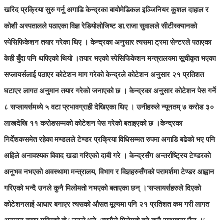
खरिद प्रक्रिया सुरु गर्नु अगाडि केन्द्रका बायोमेडिकल इञ्जिनियर कुशल दाहाल र
कोशी अस्पतालले पठाएका विज्ञ रेडियोलोजिष्ट डा.राजा सुवालले सीटीस्क्यानको
स्पेसिफिकेशन तयार गरेका थिए । केन्द्रका अनुसार त्यसमा ट्रमा सेन्टरले पठाएका
केही बुँदा पनि थपिएको थियो ।
तयार भएको स्पेसिफिकेशन मन्त्रालयमा सूचीकृत भएका
सप्लायर्सलाई पठाएर कोटेशन माग गरेको केन्द्रले कोटेशन अनुसार २१ प्रतिशत
घटाएर लागत अनुमान तयार गरेको जनाएको छ । केन्द्रका अनुसार कोटेशन पेस गर्ने
८ सप्लायर्समध्ये ५ वटा प्रभावग्राही देखिएका थिए । उनीहरुले न्यूनतम् ७ करोड ३०
लाखदेखि ११ करोडसम्मको कोटेशन पेस गरेको बताइएको छ ।
केन्द्रका
निर्देशकसमेत रहेका मण्डलले टेण्डर प्रक्रिया विधिसम्मत रुपमा अगाडि बढेको भए पनि
अहिले अनावश्यक विवाद खडा गरिएको दाबी गरे । केन्द्रसँग अन्तर्राष्ट्रिय टेण्डरको
अनुभव नभएको अवस्थामा मन्त्रालय, विभाग र विज्ञहरुसँगको परामर्शमा टेण्डर आह्वान
गरिएको भन्दै उनले कुनै मिलोमतो नभएको बताएका छन् ।
‘सप्लायर्सहरुले दिएको
कोटेशनलाई आधार बनाएर त्यसको औसत मूल्यमा पनि २१ प्रतिशत कम गरी लागत
अनुमान तयार गरिएको हो,’ उनले भने, ‘त्यसैले मिलेमतो हुने कुनै सम्भावना छैन ।’