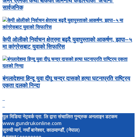
अमर प्रेमको कथा बोकेको ओमनाथ कडरियाको ‘अचानो’
सार्वजनिक
केपी ओलीको निर्वाचन क्षेत्रमा बढ्दै युवापुस्ताको आकर्षण, झापा–५
मा कांग्रेसबाट युवाको सिफारिस
बंगलादेशमा हिन्दू युवा दीपू चन्द्र दासको हत्या घटनाप्रति राष्ट्रिय
एकता दलको निन्दा
पुल मिडिया नेट्वर्क प्रा. लि द्वारा संचालित गुन्द्रुक अनलाइन डटकम
www.gundrukonline.com
सुरुची मार्ग, नयाँ बानेश्वर, काठमाण्डौैं, (नेपाल)
+९७७९८००००००००