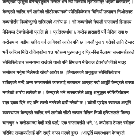
केन्द्रका प्रमुख वीरेन्द्रकुमार मण्डल भने त्यो मानवीय त्रुटिमात्र भएको बताउँछन् ।
केन्द्रले खरिद गर्न लागेको सीटीस्क्यानको स्पेसिफिकेशन चिनियाँ उत्पादन निओसफ्ट
कम्पनीसँग मिल्दोजुल्दो राखिएको आरोप छ । सो कम्पनीको नेपाली सप्लायर्स हिमालय
मेडिकल टेक्नोलोजी प्रालि हो । प्रतिस्पर्धामा ६ करोड हाराहारी पर्ने मेसिन सवा ७
करोडभन्दा बढीमा खरिद गर्न लागिएको आरोप पनि छ ।
यस्तै पुस ९ गतेको लागि टेण्डर
भर्ने अन्तिम मिति तोकिएकोमा १७ गतेसम्म पु¥याउनु र प्रि–बिड बैठकमा सप्लायर्सहरुले
स्पेसिफिकेशन सम्बन्धमा राखेको चासो पनि हिमालय मेडिकल टेक्नोलोजीको मात्र
सम्बोधन गर्नुमा मिलेमतो रहेको आरोप छ ।
हिमालयको अनुकूल स्पेसिफिकेशन
राखिएको भन्दै अन्य सप्लायर्सले त्यसलाई सच्याउन आग्रह गर्दा आपूर्ति केन्द्रले वास्ता
नगरेको आरोप लागेको छ । केन्द्रले भने सप्लायर्सले आफू अनुकूल स्पेसिफिकेशन
राख्न दबाब दिने भए पनि त्यसो नगरेको दाबी गरेको छ ।
‘कोशी प्रदेश स्वास्थ्य आपूर्ति
व्यवस्थापन केन्द्रले खरिद गर्न लागेको सीटी स्क्यान मेसिन निजी हस्पिटलले किन्दा
चानचुन ५ करोडभन्दा केही बढी पर्ला,’ एक सप्लायर्सले भने, ‘६ करोडमा टेण्डर स्वीकृत
गरिदिए सप्लायर्सलाई पनि राम्रै नाफा भएको हुन्छ ।’
आपूर्ति व्यवस्थापन केन्द्रले