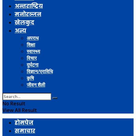
अन्तराष्ट्रिय
मनोरञ्जन
खेलकुद
अन्य
अपराध
शिक्षा
स्वास्थ्य
विचार
दुर्घटना
विज्ञान/प्राविधि
कृषि
जीवन शैली
No Result
View All Result
होमपेज
समाचार