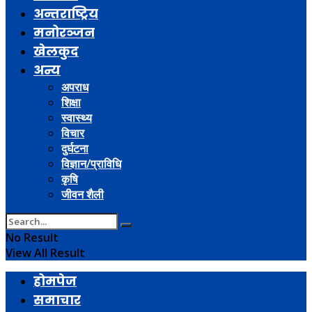
अन्तराष्ट्रिय
मनोरञ्जन
खेलकुद
अन्य
अपराध
शिक्षा
स्वास्थ्य
विचार
दुर्घटना
विज्ञान/प्राविधि
कृषि
जीवन शैली
No Result
View All Result
होमपेज
समाचार