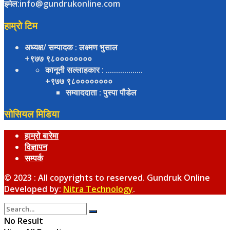
इमेल:info@gundrukonline.com
हाम्रो टिम
अध्यक्ष/ सम्पादक
: लक्ष्मण भुसाल
+९७७ ९८००००००००
कानूनी सल्लाहकार
: ..................
+९७७ ९८००००००००
सम्वाददाता
: पुस्पा पौडेल
सोसियल मिडिया
हाम्रो बारेमा
विज्ञापन
सम्पर्क
© 2023 : All copyrights to reserved. Gundruk Online
Developed by:
Nitra Technology
.
No Result