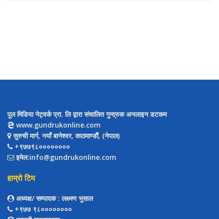
पुल मिडिया नेट्वर्क प्रा. लि द्वारा संचालित गुन्द्रुक अनलाइन डटकम
www.gundrukonline.com
सुरुची मार्ग, नयाँ बानेश्वर, काठमाण्डौैं, (नेपाल)
+९७७९८००००००००
इमेल:info@gundrukonline.com
हाम्रो टिम
अध्यक्ष/ सम्पादक
: लक्ष्मण भुसाल
+९७७ ९८००००००००