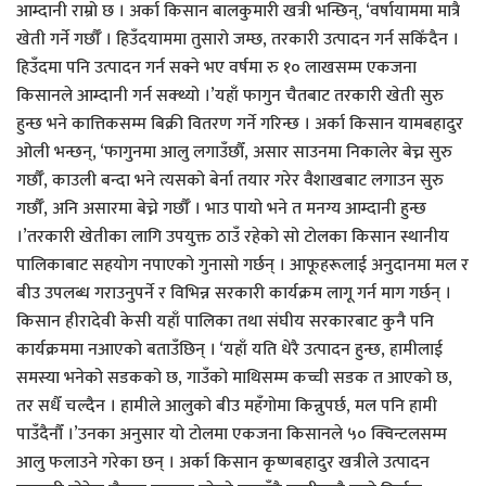
आम्दानी राम्रो छ । अर्का किसान बालकुमारी खत्री भन्छिन्, ‘वर्षायाममा मात्रै
खेती गर्ने गर्छौँ । हिउँदयाममा तुसारो जम्छ, तरकारी उत्पादन गर्न सकिँदैन ।
हिउँदमा पनि उत्पादन गर्न सक्ने भए वर्षमा रु १० लाखसम्म एकजना
किसानले आम्दानी गर्न सक्थ्यो ।’यहाँ फागुन चैतबाट तरकारी खेती सुरु
हुन्छ भने कात्तिकसम्म बिक्री वितरण गर्ने गरिन्छ । अर्का किसान यामबहादुर
ओली भन्छन्, ‘फागुनमा आलु लगाउँछौँ, असार साउनमा निकालेर बेच्न सुरु
गर्छौँ, काउली बन्दा भने त्यसको बेर्ना तयार गरेर वैशाखबाट लगाउन सुरु
गर्छौँ, अनि असारमा बेच्ने गर्छौँ । भाउ पायो भने त मनग्य आम्दानी हुन्छ
।’तरकारी खेतीका लागि उपयुक्त ठाउँ रहेको सो टोलका किसान स्थानीय
पालिकाबाट सहयोग नपाएको गुनासो गर्छन् । आफूहरूलाई अनुदानमा मल र
बीउ उपलब्ध गराउनुपर्ने र विभिन्न सरकारी कार्यक्रम लागू गर्न माग गर्छन् ।
किसान हीरादेवी केसी यहाँ पालिका तथा संघीय सरकारबाट कुनै पनि
कार्यक्रममा नआएको बताउँछिन् । ‘यहाँ यति धेरै उत्पादन हुन्छ, हामीलाई
समस्या भनेको सडकको छ, गाउँको माथिसम्म कच्ची सडक त आएको छ,
तर सधैँ चल्दैन । हामीले आलुको बीउ महँगोमा किन्नुपर्छ, मल पनि हामी
पाउँदैनौँ ।’उनका अनुसार यो टोलमा एकजना किसानले ५० क्विन्टलसम्म
आलु फलाउने गरेका छन् । अर्का किसान कृष्णबहादुर खत्रीले उत्पादन