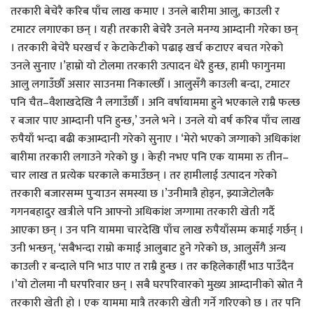
तरकारी बेचेरै करिब पाँच लाख कमाए । उनले बारीमा आलु, काउली र
टमाटर लगाएका छन् । यही तरकारी बेचेरै उनले मनग्य आम्दानी गरेका छन्
। तरकारी बेचेरै घरखर्च र केटाकेटीको पढाइ खर्च कटाएर बचत गरेको
उनले सुनाए ।’हाम्रो यो टोलमा तरकारी उत्पादन धेरै हुन्छ, हामी फागुनमा
आलु लगाउँछौँ असार साउनमा निकाल्छौँ । आलुसँगै काउली बन्दा, टमाटर
पनि चैत–वैशाखदेखि नै लगाउँछौँ । अनि वर्षायाममा हुने भएकाले राम्रै फल्छ
र बजार पाए आम्दानी पनि हुन्छ,’ उनले भने । उनले यो वर्ष करिब पाँच लाख
रुपैयाँ भन्दा बढी कआम्दानी गरेको सुनाए । ‘मेरो भएको जग्गाको अधिकांश
बारीमा तरकारी लगाउने गरेको छु । केही नभए पनि एक याममा रु तीन–
चार लाख त प्रत्येक घरकाले कमाउँछन् । तर हामीलाई उत्पादन गरेको
तरकारी बजारसम्म पुर्‍याउन समस्या छ ।’उनीमात्रै होइन, झ्याजेटोलकै
गगनबहादुर खत्रीले पनि आफ्नो अधिकांश जग्गामा तरकारी खेती गर्दै
आएका छन् । उन पनि याममा चारदेखि पाँच लाख रुपैयाँसम्म कमाई गर्छन् ।
उनी भन्छन्, ‘सबैभन्दा राम्रो कमाई आलुबाट हुने गरेको छ, आलुसँगै अन्य
काउली र बन्दाले पनि भाउ पाए त राम्रै हुन्छ । तर कहिलेकाहीँ भाउ पाउँदैन
।’यो टोलमा नौ घरपरिवार छन् । सबै घरपरिवारको मुख्य आम्दानीको स्रोत नै
तरकारी खेती हो । एक याममा मात्रै तरकारी खेती गर्ने गरिएको छ । तर पनि