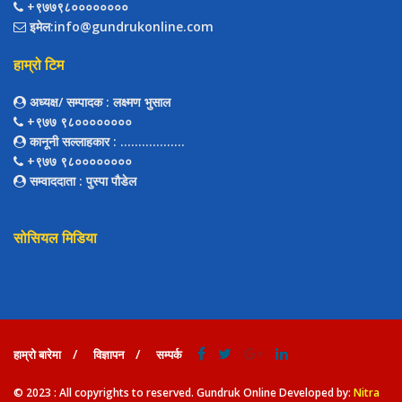
+९७७९८००००००००
इमेल:info@gundrukonline.com
हाम्रो टिम
अध्यक्ष/ सम्पादक
: लक्ष्मण भुसाल
+९७७ ९८००००००००
कानूनी सल्लाहकार
: ..................
+९७७ ९८००००००००
सम्वाददाता
: पुस्पा पौडेल
सोसियल मिडिया
हाम्रो बारेमा
विज्ञापन
सम्पर्क
© 2023 : All copyrights to reserved. Gundruk Online Developed by:
Nitra