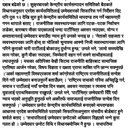
दबाब बढेको छ । शुक्रबारको केन्द्रीय कार्यसम्पादन समितिको बैठकले
विधानअनुसार प्रदेश कार्यसमितिलाई उम्मेदवारको सिफारिस गर्न निर्देशन दिए
पनि पुस १२ देखि सुरु हुने केन्द्रीय कार्यसमितिले मापदण्ड तय गर्ने महामन्त्री
गगन थापाले बताए । राजनीतिक व्यवस्थापनका लागि पटक–पटक निर्वाचन
लडेका, बारम्बार मौका पाएकालाई भन्दा पार्टीभित्र अवसर नपाएका, योग्य र
क्षमतावान्लाई उम्मेदवार बनाउँदा न्याय हुने उनको भनाइ छ । ‘नेताको सहजता र
व्यवस्थापनका लागि होस् वा भोलिको चुनावमा आफ्नो निजी व्यवस्थापनका लागि
गरिने कुराको भारी पार्टीलाई बोकाउनु दुर्भाग्य हुन्छ,’ उनले भने, ‘लामो समयदेखि
काम गरेका, कुनै मौका नपाएका, जिम्मेवारी वहन गर्न सक्ने साथीहरूलाई
ल्याउनुपर्छ । यसका अतिरिक्त केही सिटमा राजनीति बाहिरबाट सामाजिक
प्रतिष्ठा आर्जन गरेका, विषय विज्ञता र दक्षता प्राप्त व्यक्ति पनि छान्न सक्नुपर्छ
।’अर्का महामन्त्री विश्वप्रकाश शर्मा कांग्रेसले राष्ट्रिय राजनीतिलाई सन्देश
दिने गरी उम्मेदवार बनाउनुपर्ने बताउँछन् । ‘राष्ट्रिय सभाको गरिमा अभिवृद्धि गर्न,
समाज र पार्टीलाई नयाँ सन्देश दिन सक्षम, अवसर नपाएका र त्यसमा पनि
युवालाई प्राथमिकतामा राख्नुपर्छ,’ उनले भने, ‘पार्टीभित्र उम्मेदवारी दिँदै गर्दा
न्याय भएको अनुभूति हुनुपर्छ भने अर्कोतर्फ समाजलाई राजनीतिक सन्देश दिन
सक्नुपर्छ ।’ उम्मेदवार छनोट केन्द्रीय कार्यसमितिले बनाएको मापदण्डका
आधारमा प्रदेश कार्यसमितिले पठाएको सिफारिसअनुसार संसदीय बोर्डबाट हुने
शर्माले बताए । ‘सभापतिलाई उम्मेदवार छनोटको अधिकार दिइएको भन्ने कुरा
गलत हो । उम्मेदवार छनोट विधि र विधानबमोजिम नै हुन्छ । सभापतिमा