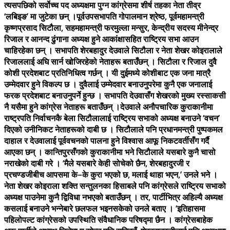
त्यसपछिको सर्वोच्च पद अध्यक्षमा पुग्न कांग्रेसमा शीर्ष तहका नेता तीव्र
‘लबिइङ’ मा जुटेका छन् ।पूर्वउपसभापति गोपालमान श्रेष्ठ, पूर्वमहामन्त्री
कृष्णप्रसाद सिटौला, सहमहामन्त्री फरमुल्ला मन्सुर, केन्द्रीय सदस्य मीनेन्द्र
रिजाल र आनन्द ढुंगाना अध्यक्ष हुने आकांक्षासहित राष्ट्रिय सभा आउन
चाहिरहेका छन् । सभापति शेरबहादुर देउवाले सिटौला र नेता शेखर कोइरालाले
रिजाललाई अघि सार्न खोजिरहेको नेताहरू बताउँछन् । सिटौला र रिजाल दुवै
कोशी प्रदेशबाट प्रतिनिधित्व गर्छन् । यी दुईमध्ये कोशीबाट एक जना मात्रै
उम्मेदवार हुने विकल्प छ । दुवैलाई उम्मेदवार बनाउनुपरेमा कुनै एक जनालाई
फरक प्रदेशबाट बनाउनुपर्ने हुन्छ । सभापति देउवासँग शेखरको मुख्य रस्साकसी
नै यसैमा हुने कांग्रेस नेताहरू बताउँछन् ।देउवाले अनौपचारिक कुराकानीमा
राष्ट्रपति निर्वाचनकै बेला सिटौलालाई राष्ट्रिय सभाको अध्यक्ष बनाउने ‘वचन’
दिएको उनीनिकट नेताहरूको दाबी छ । सिटौलाले पनि प्रधानमन्त्री पुष्पकमल
दाहाल र देउवालाई पूर्ववचनको पालना हुने विश्वास आफू निकटवर्तीसँग गर्दै
आएका छन् । कान्तिपुरसँगको कुराकानीमा भने सिटौलाले यसबारे कुनै चासो
नराखेको दाबी गरे । ‘मैले यसबारे केही सोचेको छैन, शेरबहादुरजी र
प्रचण्डजीबीच आपसमा के–के कुरा भएको छ, मलाई थाहा भएन,’ उनले भने ।
नेता शेखर कोइराला शक्ति सन्तुलनका हिसाबले पनि कांग्रेसले राष्ट्रिय सभाको
अध्यक्ष पाउनेमा कुनै द्विविधा नभएको बताउँछन् । तर, पार्टीभित्र अहिल्यै अध्यक्ष
कसलाई बनाउने भन्नेबारे छलफल भइनसकेको उनले बताए । ‘इतिहासमा
पहिलोपल्ट कांग्रेसको उपस्थिति संवैधानिक परिषद्मा छैन । कांग्रेसबाहेक