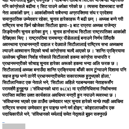
यही भावनालाई बुझन् सक्नुपर्छ ।’गठबन्धन दलबीच सिटको भागबन्डा भइनसके
पनि कांग्रेसले बढीमा ९ सिट पाउने अपेक्षा गरेको छ । त्यसमा देशभरबाट सयौं
नेता आकांक्षी छन् । आकांक्षीमध्ये सबैभन्दा अग्रपक्तिमा संघ र प्रदेशमा
समानुपातिक उम्मेदवार रहेका, चुनाव हारेकाहरू नै बढी छन् । अध्यक्ष बन्ने गरी
राष्ट्रिय सभा छिर्न खोजेका सिटौला झापा–३ बाट राप्रपा अध्यक्ष राजेन्द्र
लिङ्देनसँग चुनाव हारेका हुन् । चुनाव हार्नासाथ सिटौला राष्ट्रपतिका आकांक्षी
देखिएका थिए । राष्ट्रपतिमा रामचन्द्र पौडेललाई बनाउने निर्णय लिँदाकै
अवस्थामा प्रधानमन्त्री दाहाल र देउवाले सिटौलालाई राष्ट्रिय सभा अध्यक्षमा
ल्याउने आश्वासन दिएको चर्चा कांग्रेसमा चल्दै आएको छ । ‘शान्ति प्रक्रियामा
उल्लेख्य भूमिका निर्वाह गरेकाले सिटौलाको हकमा कांग्रेस सभापति र
प्रधानमन्त्रीको सोचाइ चुनाव हारेका अरूको हकमा भन्दा अलि फरक छ ।
सिटौलालाई अध्यक्ष बनाउँदा शान्ति प्रक्रियामा बाँकी काम टुंग्याउने दिशामा पनि
सहज हुन्छ भन्ने ठानेरै प्रधानमन्त्रीसमेत सकारात्मक हुनुभएको होला,’
सिटौलानिकट एक नेताले भने, ‘सिटौला अहिले गठबन्धनका नेताहरूसँग
परामर्शमै हुनुहुन्छ ।’संविधानको धारा ७८(४) मा प्रतिनिधिसभा निर्वाचनमा
पराजित व्यक्ति उक्त कार्यकाल अवधिभर मन्त्री हुन नपाउने व्यवस्था छ ।
‘संविधानमा भएको एक ठाउँमा उम्मेदवार भएर चुनाव हारेको मान्छे त्यही अवधिमा
राष्ट्रिय सभामा उम्मेदवार हुन पाइन्छ भन्ने मर्म होइन,’ कोइरालापक्षीय एक
पदाधिकारीले भने, ‘संविधानको मर्मलाई समेत नेतृत्वले बुझ्न सक्नुपर्छ