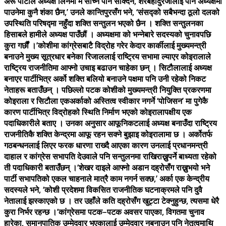
अरू पार्टीले अध्यक्ष लिनेमा म सोच्न पनि सक्दिनँ, शेरबहादुरजीलाई पनि अध्यक्षमा
पाउनेमा कुनै शंका छैन,’ उनले कान्तिपुरसँग भने, ‘संसद्को सबैभन्दा ठूलो दलको
उपस्थिति परिषद्मा नहुँदा शक्ति सन्तुलन भएको छैन । शक्ति सन्तुलनका
हिसाबले हामीले अध्यक्ष पाउँछौं । अध्यक्षमा को भन्नेबारे सदस्यको चुनावपछि
कुरा गर्छौं ।’कोशीमा कांग्रेसबाटै विद्रोह गरेर केदार कार्कीलाई मुख्यमन्त्री
बनाउने मुख्य सूत्रधार बनेका रिजाललाई राष्ट्रिय सभामा ल्याएर कोइरालाले
राष्ट्रिय राजनीतिमा आफ्नो उचाइ बढाउन चाहेका छन् । सिटौलालाई अध्यक्ष
बनाएर पार्टीभित्र अर्को शक्ति बलियो बनाउने पक्षमा पनि उनी रहेको निकट
नेताहरू बताउँछन् । पछिल्लो पटक कोशीको मुख्यमन्त्री नियुक्ति प्रकरणमा
कोइराला र सिटौला एकअर्काको अस्तित्व स्वीकार नगर्ने ‘पोजिसन’ मा पुगेकै
कारण पार्टीभित्र विद्रोहको स्थिति निर्माण भएको कोइरालापक्षीय एक
पदाधिकारीले बताए । उनका अनुसार आफूनिकटलाई अध्यक्ष बनाउँदा राष्ट्रिय
राजनीतिकै शक्ति केन्द्रमा आफू रहन सक्ने बुझाइ कोइरालामा छ । अर्कोतर्फ
गठबन्धनलाई लिएर फरक धारणा राख्दै आएका कारण उनलाई प्रधानमन्त्री
दाहाल र कांग्रेस सभापति देउवाले पनि सन्तुलनमा राखिराख्नुपर्ने बाध्यता रहेको
ती पदाधिकारी बताउँछन् ।‘शेखर दाइले आफ्नो अडान दह्रोसँग राख्नुभयो भने
पार्टी सभापतिको एकल चाहनाले मात्रै काम नगर्न सक्छ,’ अर्का एक केन्द्रीय
सदस्यले भने, ‘कोशी प्रदेशमा विकसित राजनीतिक घटनाक्रमले पनि दुवै
नेतालाई झस्काएको छ । तर उहाँले कति दह्रोसँग खुट्टा टेक्नुहुन्छ, त्यसमा धेरै
कुरा निर्भर रहन्छ ।’कांग्रेसमा पटक–पटक अवसर पाएका, विगतमा चुनाव
हारेका, समानुपातिक उम्मेदवार भएकालाई उम्मेदवार नबनाउन पनि नेतृत्वमाथि