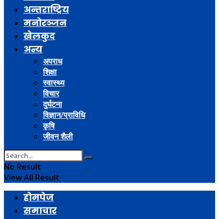
अन्तराष्ट्रिय
मनोरञ्जन
खेलकुद
अन्य
अपराध
शिक्षा
स्वास्थ्य
विचार
दुर्घटना
विज्ञान/प्राविधि
कृषि
जीवन शैली
No Result
View All Result
होमपेज
समाचार