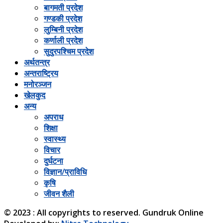
बागमती प्रदेश
गण्डकी प्रदेश
लुम्बिनी प्रदेश
कर्णाली प्रदेश
सुदुरपश्चिम प्रदेश
अर्थतन्त्र
अन्तराष्ट्रिय
मनोरञ्जन
खेलकुद
अन्य
अपराध
शिक्षा
स्वास्थ्य
विचार
दुर्घटना
विज्ञान/प्राविधि
कृषि
जीवन शैली
© 2023 : All copyrights to reserved. Gundruk Online