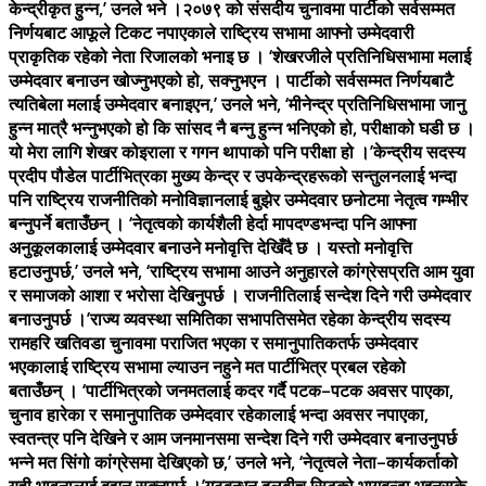
केन्द्रीकृत हुन्न,’ उनले भने ।२०७९ को संसदीय चुनावमा पार्टीको सर्वसम्मत
निर्णयबाट आफूले टिकट नपाएकाले राष्ट्रिय सभामा आफ्नो उम्मेदवारी
प्राकृतिक रहेको नेता रिजालको भनाइ छ । ‘शेखरजीले प्रतिनिधिसभामा मलाई
उम्मेदवार बनाउन खोज्नुभएको हो, सक्नुभएन । पार्टीको सर्वसम्मत निर्णयबाटै
त्यतिबेला मलाई उम्मेदवार बनाइएन,’ उनले भने, ‘मीनेन्द्र प्रतिनिधिसभामा जानु
हुन्न मात्रै भन्नुभएको हो कि सांसद नै बन्नु हुन्न भनिएको हो, परीक्षाको घडी छ ।
यो मेरा लागि शेखर कोइराला र गगन थापाको पनि परीक्षा हो ।’केन्द्रीय सदस्य
प्रदीप पौडेल पार्टीभित्रका मुख्य केन्द्र र उपकेन्द्रहरूको सन्तुलनलाई भन्दा
पनि राष्ट्रिय राजनीतिको मनोविज्ञानलाई बुझेर उम्मेदवार छनोटमा नेतृत्व गम्भीर
बन्नुपर्ने बताउँछन् । ‘नेतृत्वको कार्यशैली हेर्दा मापदण्डभन्दा पनि आफ्ना
अनुकूलकालाई उम्मेदवार बनाउने मनोवृत्ति देखिँदै छ । यस्तो मनोवृत्ति
हटाउनुपर्छ,’ उनले भने, ‘राष्ट्रिय सभामा आउने अनुहारले कांग्रेसप्रति आम युवा
र समाजको आशा र भरोसा देखिनुपर्छ । राजनीतिलाई सन्देश दिने गरी उम्मेदवार
बनाउनुपर्छ ।’राज्य व्यवस्था समितिका सभापतिसमेत रहेका केन्द्रीय सदस्य
रामहरि खतिवडा चुनावमा पराजित भएका र समानुपातिकतर्फ उम्मेदवार
भएकालाई राष्ट्रिय सभामा ल्याउन नहुने मत पार्टीभित्र प्रबल रहेको
बताउँछन् । ‘पार्टीभित्रको जनमतलाई कदर गर्दै पटक–पटक अवसर पाएका,
चुनाव हारेका र समानुपातिक उम्मेदवार रहेकालाई भन्दा अवसर नपाएका,
स्वतन्त्र पनि देखिने र आम जनमानसमा सन्देश दिने गरी उम्मेदवार बनाउनुपर्छ
भन्ने मत सिंगो कांग्रेसमा देखिएको छ,’ उनले भने, ‘नेतृत्वले नेता–कार्यकर्ताको