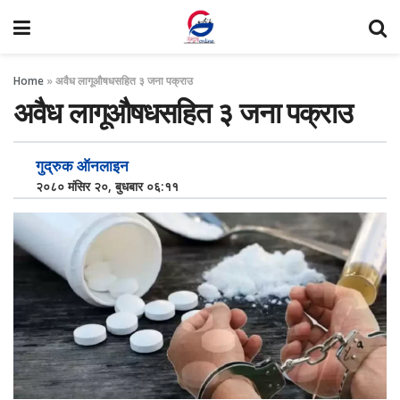
Home
»
अवैध लागूऔषधसहित ३ जना पक्राउ
अवैध लागूऔषधसहित ३ जना पक्राउ
गुद्रुक ऑनलाइन
२०८० मंसिर २०, बुधबार ०६:११