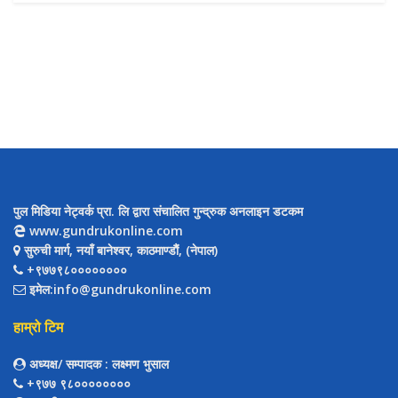
पुल मिडिया नेट्वर्क प्रा. लि द्वारा संचालित गुन्द्रुक अनलाइन डटकम
www.gundrukonline.com
सुरुची मार्ग, नयाँ बानेश्वर, काठमाण्डौैं, (नेपाल)
+९७७९८००००००००
इमेल:info@gundrukonline.com
हाम्रो टिम
अध्यक्ष/ सम्पादक
: लक्ष्मण भुसाल
+९७७ ९८००००००००